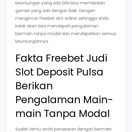
keuntungan yang ada bila bisa memainkan
games yang ada dengan baik. Dengan
mengincar freebet slot online sehingga anda
kelak akan bisa mendapati pengalaman
bermain tanpa modal dan mendapatkan semua
keuntungannya.
Fakta Freebet Judi
Slot Deposit Pulsa
Berikan
Pengalaman Main-
main Tanpa Modal
Sudah tentu anda penasaran dengan bermain