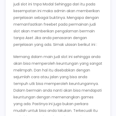
judi slot ini tnpa Modal Sehingga dari itu pada
kesempatan ini maka admin akan memberikan
penjelasan sebagai buktinya. Mengapa dengan
memanfaatkan freebet pada permainan judi
slot akan memberikan pengalaman bermain
tanpa Aset Jika anda penasaran dengan
penjelasan yang ada. Simak ulasan berikut ini :
Memang dalam main judi slot ini sehingga anda
akan bisa memperoleh keuntungan yang sangat
melimpah. Dan hal itu disebabkan dengan
sejumlah cara atau jalan yang bisa anda
tempuh utk bisa memperoleh keuntungannya.
Dalam bermain anda nanti akan bisa mendapati
keuntungan dengan memenangkan games
yang ada. Pastinya ini juga bukan perkara
mudah untuk bisa anda lakukan. Terkecuali itu