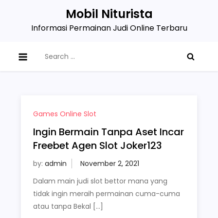
Skip
Mobil Niturista
to
Informasi Permainan Judi Online Terbaru
content
Search
for:
Games Online Slot
Ingin Bermain Tanpa Aset Incar
Freebet Agen Slot Joker123
by:
admin
Dalam main judi slot bettor mana yang
tidak ingin meraih permainan cuma-cuma
atau tanpa Bekal […]