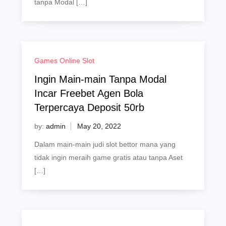
tanpa Modal […]
Games Online Slot
Ingin Main-main Tanpa Modal
Incar Freebet Agen Bola
Terpercaya Deposit 50rb
by:
admin
Dalam main-main judi slot bettor mana yang
tidak ingin meraih game gratis atau tanpa Aset
[…]