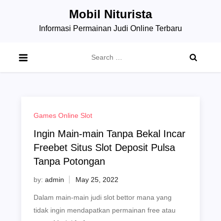
Skip
Mobil Niturista
to
Informasi Permainan Judi Online Terbaru
content
Search
for:
Games Online Slot
Ingin Main-main Tanpa Bekal Incar
Freebet Situs Slot Deposit Pulsa
Tanpa Potongan
by:
admin
Dalam main-main judi slot bettor mana yang
tidak ingin mendapatkan permainan free atau