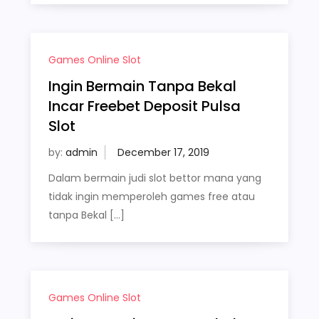
Games Online Slot
Ingin Bermain Tanpa Bekal
Incar Freebet Deposit Pulsa
Slot
by:
admin
Dalam bermain judi slot bettor mana yang
tidak ingin memperoleh games free atau
tanpa Bekal […]
Games Online Slot