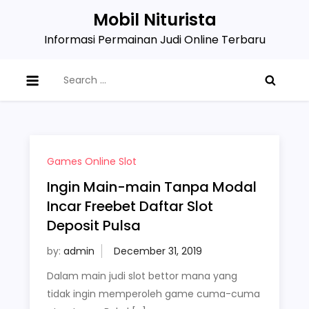
Skip
Mobil Niturista
to
Informasi Permainan Judi Online Terbaru
content
Search
for:
Games Online Slot
Ingin Main-main Tanpa Modal
Incar Freebet Daftar Slot
Deposit Pulsa
by:
admin
Dalam main judi slot bettor mana yang
tidak ingin memperoleh game cuma-cuma