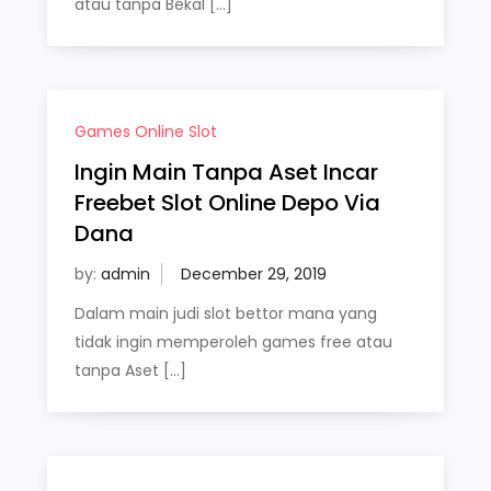
atau tanpa Bekal […]
Games Online Slot
Ingin Main Tanpa Aset Incar
Freebet Slot Online Depo Via
Dana
by:
admin
Dalam main judi slot bettor mana yang
tidak ingin memperoleh games free atau
tanpa Aset […]