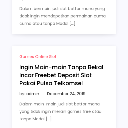
Dalam bermain judi slot bettor mana yang
tidak ingin mendapatkan permainan cuma-
cuma atau tanpa Modal […]
Games Online Slot
Ingin Main-main Tanpa Bekal
Incar Freebet Deposit Slot
Pakai Pulsa Telkomsel
by:
admin
Dalam main-main judi slot bettor mana
yang tidak ingin meraih games free atau
tanpa Modal […]