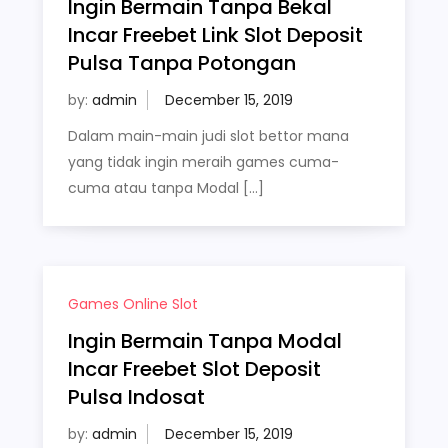
Ingin Bermain Tanpa Bekal
Incar Freebet Link Slot Deposit
Pulsa Tanpa Potongan
by:
admin
Dalam main-main judi slot bettor mana
yang tidak ingin meraih games cuma-
cuma atau tanpa Modal […]
Games Online Slot
Ingin Bermain Tanpa Modal
Incar Freebet Slot Deposit
Pulsa Indosat
by:
admin