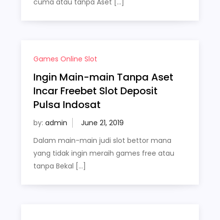
cuma atau tanpa Aset […]
Games Online Slot
Ingin Main-main Tanpa Aset
Incar Freebet Slot Deposit
Pulsa Indosat
by:
admin
Dalam main-main judi slot bettor mana
yang tidak ingin meraih games free atau
tanpa Bekal […]