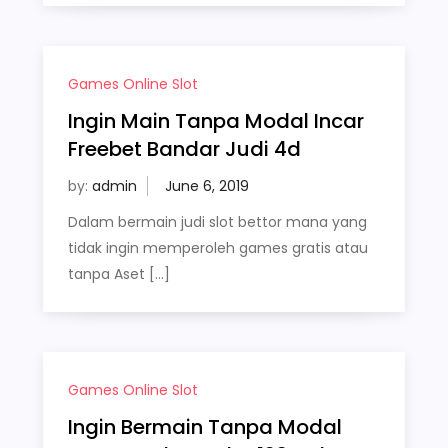
Games Online Slot
Ingin Main Tanpa Modal Incar
Freebet Bandar Judi 4d
by:
admin
Dalam bermain judi slot bettor mana yang
tidak ingin memperoleh games gratis atau
tanpa Aset […]
Games Online Slot
Ingin Bermain Tanpa Modal