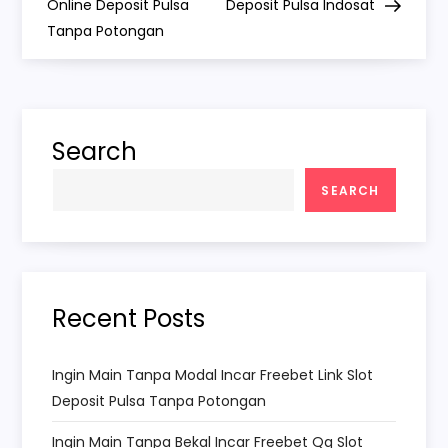
Online Deposit Pulsa
Deposit Pulsa Indosat
s
Tanpa Potongan
t
n
Search
a
SEARCH
v
i
g
Recent Posts
a
Ingin Main Tanpa Modal Incar Freebet Link Slot
t
Deposit Pulsa Tanpa Potongan
Ingin Main Tanpa Bekal Incar Freebet Qq Slot