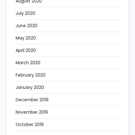
August 2020
July 2020
June 2020
May 2020
April 2020
March 2020
February 2020
January 2020
December 2019
November 2019
October 2019