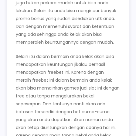
juga bukan perkara mudah untuk bisa anda
lakukan. Selain itu anda bisa mengincar banyak
promo bonus yang sudah disediakan utk anda.
Dan dengan memenuhi syarat dan ketentuan
yang ada sehingga anda kelak akan bisa
memperoleh keuntungannya dengan mudah.
Selain itu dalam bermain anda kelak akan bisa
mendapatkan keuntungan jikalau berhasil
mendapatkan freebet ini. Karena dengan
meraih freebet ini dalam bermain anda kelak
akan bisa memainkan games judi slot ini dengan
free atau tanpa mengelurakan bekal
sepeserpun. Dan tentunya nanti akan ada
batasan tersendiri dengan bet cuma-cuma
yang akan anda dapatkan. Akan namun anda
akan tetap diuntungkan dengan adanya hal ini.
Karena dengan main tanpa bekal anda kelak