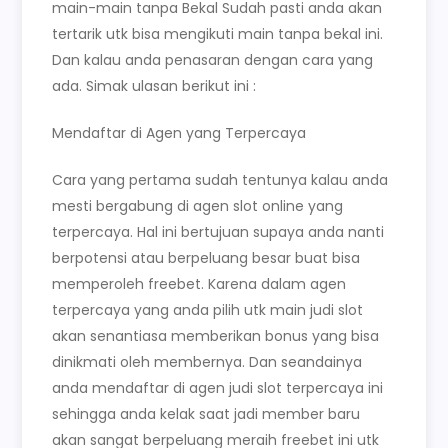
main-main tanpa Bekal Sudah pasti anda akan
tertarik utk bisa mengikuti main tanpa bekal ini.
Dan kalau anda penasaran dengan cara yang
ada. Simak ulasan berikut ini :
Mendaftar di Agen yang Terpercaya
Cara yang pertama sudah tentunya kalau anda
mesti bergabung di agen slot online yang
terpercaya. Hal ini bertujuan supaya anda nanti
berpotensi atau berpeluang besar buat bisa
memperoleh freebet. Karena dalam agen
terpercaya yang anda pilih utk main judi slot
akan senantiasa memberikan bonus yang bisa
dinikmati oleh membernya. Dan seandainya
anda mendaftar di agen judi slot terpercaya ini
sehingga anda kelak saat jadi member baru
akan sangat berpeluang meraih freebet ini utk