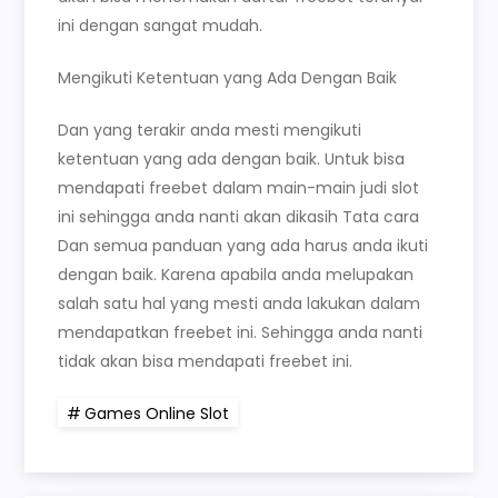
ini dengan sangat mudah.
Mengikuti Ketentuan yang Ada Dengan Baik
Dan yang terakir anda mesti mengikuti
ketentuan yang ada dengan baik. Untuk bisa
mendapati freebet dalam main-main judi slot
ini sehingga anda nanti akan dikasih Tata cara
Dan semua panduan yang ada harus anda ikuti
dengan baik. Karena apabila anda melupakan
salah satu hal yang mesti anda lakukan dalam
mendapatkan freebet ini. Sehingga anda nanti
tidak akan bisa mendapati freebet ini.
Games Online Slot