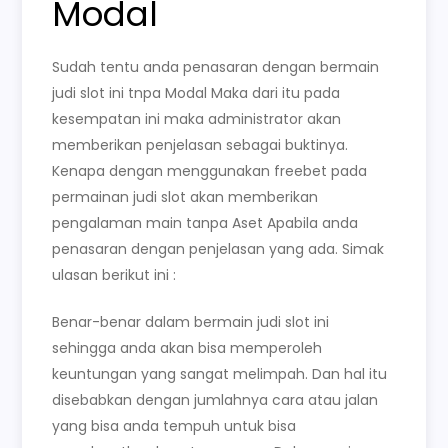
Modal
Sudah tentu anda penasaran dengan bermain
judi slot ini tnpa Modal Maka dari itu pada
kesempatan ini maka administrator akan
memberikan penjelasan sebagai buktinya.
Kenapa dengan menggunakan freebet pada
permainan judi slot akan memberikan
pengalaman main tanpa Aset Apabila anda
penasaran dengan penjelasan yang ada. Simak
ulasan berikut ini :
Benar-benar dalam bermain judi slot ini
sehingga anda akan bisa memperoleh
keuntungan yang sangat melimpah. Dan hal itu
disebabkan dengan jumlahnya cara atau jalan
yang bisa anda tempuh untuk bisa