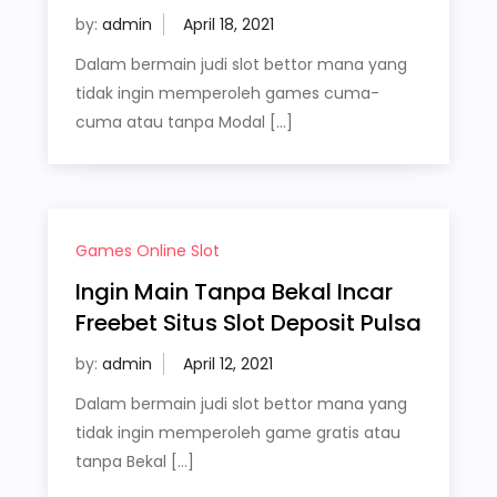
by:
admin
Dalam bermain judi slot bettor mana yang
tidak ingin memperoleh games cuma-
cuma atau tanpa Modal […]
Games Online Slot
Ingin Main Tanpa Bekal Incar
Freebet Situs Slot Deposit Pulsa
by:
admin
Dalam bermain judi slot bettor mana yang
tidak ingin memperoleh game gratis atau
tanpa Bekal […]