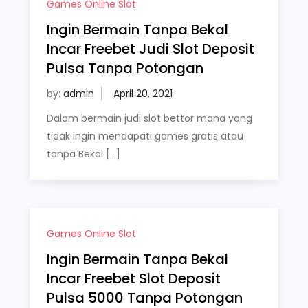
Games Online Slot
Ingin Bermain Tanpa Bekal
Incar Freebet Judi Slot Deposit
Pulsa Tanpa Potongan
by:
admin
Dalam bermain judi slot bettor mana yang
tidak ingin mendapati games gratis atau
tanpa Bekal […]
Games Online Slot
Ingin Bermain Tanpa Bekal
Incar Freebet Slot Deposit
Pulsa 5000 Tanpa Potongan