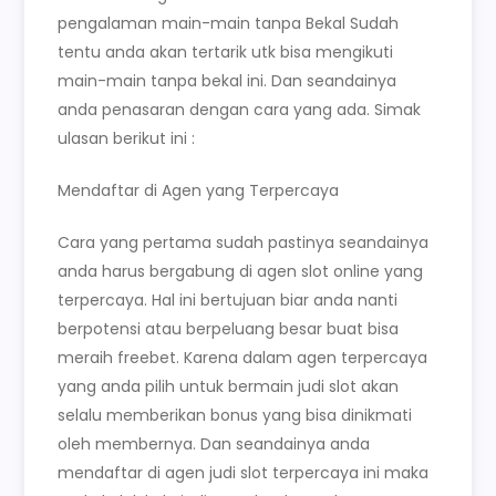
pengalaman main-main tanpa Bekal Sudah
tentu anda akan tertarik utk bisa mengikuti
main-main tanpa bekal ini. Dan seandainya
anda penasaran dengan cara yang ada. Simak
ulasan berikut ini :
Mendaftar di Agen yang Terpercaya
Cara yang pertama sudah pastinya seandainya
anda harus bergabung di agen slot online yang
terpercaya. Hal ini bertujuan biar anda nanti
berpotensi atau berpeluang besar buat bisa
meraih freebet. Karena dalam agen terpercaya
yang anda pilih untuk bermain judi slot akan
selalu memberikan bonus yang bisa dinikmati
oleh membernya. Dan seandainya anda
mendaftar di agen judi slot terpercaya ini maka