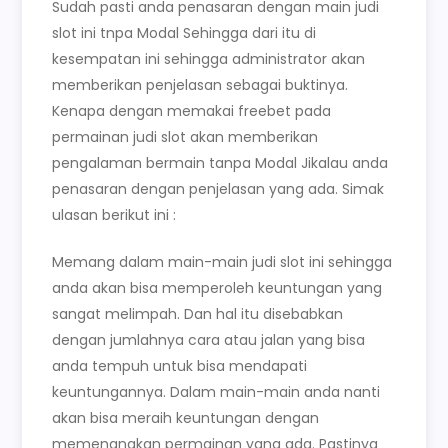
Sudah pasti anda penasaran dengan main judi
slot ini tnpa Modal Sehingga dari itu di
kesempatan ini sehingga administrator akan
memberikan penjelasan sebagai buktinya.
Kenapa dengan memakai freebet pada
permainan judi slot akan memberikan
pengalaman bermain tanpa Modal Jikalau anda
penasaran dengan penjelasan yang ada. Simak
ulasan berikut ini :
Memang dalam main-main judi slot ini sehingga
anda akan bisa memperoleh keuntungan yang
sangat melimpah. Dan hal itu disebabkan
dengan jumlahnya cara atau jalan yang bisa
anda tempuh untuk bisa mendapati
keuntungannya. Dalam main-main anda nanti
akan bisa meraih keuntungan dengan
memenangkan permainan yang ada. Pastinya