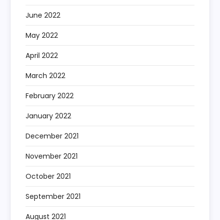
June 2022
May 2022
April 2022
March 2022
February 2022
January 2022
December 2021
November 2021
October 2021
September 2021
August 2021