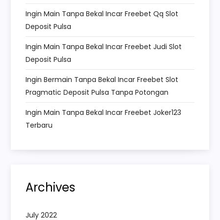
i
Ingin Main Tanpa Bekal Incar Freebet Qq Slot
Deposit Pulsa
o
Ingin Main Tanpa Bekal Incar Freebet Judi Slot
n
Deposit Pulsa
Ingin Bermain Tanpa Bekal Incar Freebet Slot
Pragmatic Deposit Pulsa Tanpa Potongan
Ingin Main Tanpa Bekal Incar Freebet Joker123
Terbaru
Archives
July 2022