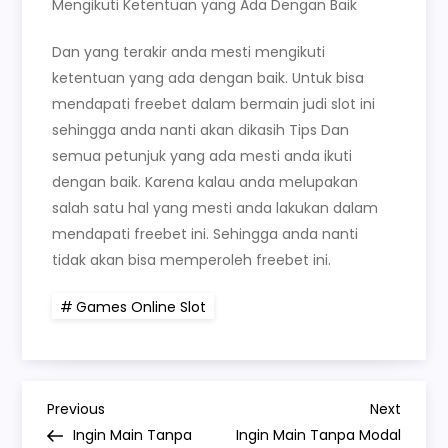
Mengikuti Ketentuan yang Ada Dengan Baik
Dan yang terakir anda mesti mengikuti
ketentuan yang ada dengan baik. Untuk bisa
mendapati freebet dalam bermain judi slot ini
sehingga anda nanti akan dikasih Tips Dan
semua petunjuk yang ada mesti anda ikuti
dengan baik. Karena kalau anda melupakan
salah satu hal yang mesti anda lakukan dalam
mendapati freebet ini. Sehingga anda nanti
tidak akan bisa memperoleh freebet ini.
Games Online Slot
P
Previous
Next
Previous
Next
Post
Post
Ingin Main Tanpa
Ingin Main Tanpa Modal