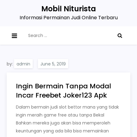
Skip
Mobil Niturista
to
Informasi Permainan Judi Online Terbaru
content
Search
for:
by:
admin
Ingin Bermain Tanpa Modal
Incar Freebet Joker123 Apk
Dalam bermain judi slot bettor mana yang tidak
ingin meraih game free atau tanpa Bekal
Bahkan mereka juga akan bisa memperoleh
keuntungan yang ada bila bisa memainkan