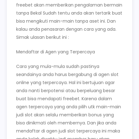
freebet akan memberikan pengalaman bermain
tanpa Bekal Sudah tentu anda akan tertarik buat
bisa mengikuti main-main tanpa aset ini. Dan
kalau anda penasaran dengan cara yang ada.
Simak ulasan berikut ini :
Mendaftar di Agen yang Terpercaya
Cara yang mula-mula sudah pastinya
seandainya anda harus bergabung di agen slot
online yang terpercaya. Hal ini bertujuan agar
anda nanti berpotensi atau berpeluang besar
buat bisa mendapati freebet. Karena dalam
agen terpercaya yang anda pilih utk main-main
judi slot akan selalu memberikan bonus yang
bisa dinikmati oleh membernya. Dan jika anda
mendaftar di agen judi slot terpercaya ini maka