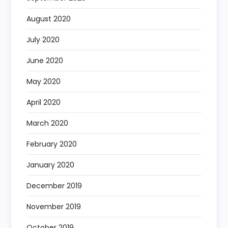
August 2020
July 2020
June 2020
May 2020
April 2020
March 2020
February 2020
January 2020
December 2019
November 2019
October 2019