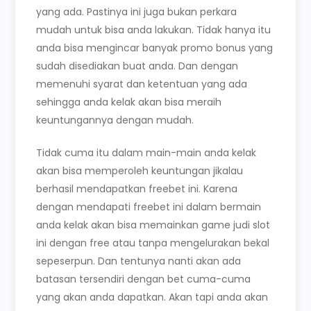
yang ada. Pastinya ini juga bukan perkara
mudah untuk bisa anda lakukan. Tidak hanya itu
anda bisa mengincar banyak promo bonus yang
sudah disediakan buat anda. Dan dengan
memenuhi syarat dan ketentuan yang ada
sehingga anda kelak akan bisa meraih
keuntungannya dengan mudah.
Tidak cuma itu dalam main-main anda kelak
akan bisa memperoleh keuntungan jikalau
berhasil mendapatkan freebet ini. Karena
dengan mendapati freebet ini dalam bermain
anda kelak akan bisa memainkan game judi slot
ini dengan free atau tanpa mengelurakan bekal
sepeserpun. Dan tentunya nanti akan ada
batasan tersendiri dengan bet cuma-cuma
yang akan anda dapatkan. Akan tapi anda akan