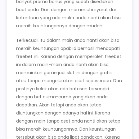
banyak promo bonus yang sudah disediakan
buat anda. Dan dengan memenuhi syarat dan
ketentuan yang ada maka anda nanti akan bisa
meraih keuntungannya dengan mudah.
Terkecuali itu dalam main anda nanti akan bisa
meraih keuntungan apabila berhasil mendapati
freebet ini. Karena dengan memperoleh freebet
ini dalam main-main anda nanti akan bisa
memainkan game judi slot ini dengan gratis
atau tanpa mengelurakan aset sepeserpun. Dan
pastinya kelak akan ada batasan tersendiri
dengan bet cuma-cuma yang akan anda
dapatkan. Akan tetapi anda akan tetap
diuntungkan dengan adanya hal ini. Karena
dengan main tanpa aset anda nanti akan tetap
bisa meraih keuntungannya. Dan keuntungan
tersebut akan bisa anda lipat gandakan. Karena