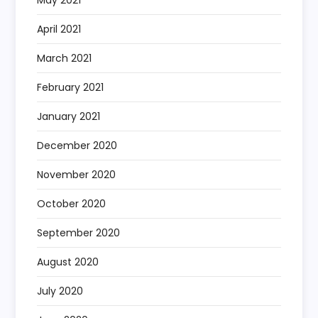
May 2021
April 2021
March 2021
February 2021
January 2021
December 2020
November 2020
October 2020
September 2020
August 2020
July 2020