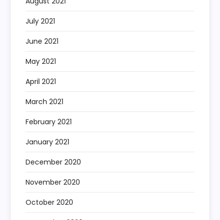
August 2021
July 2021
June 2021
May 2021
April 2021
March 2021
February 2021
January 2021
December 2020
November 2020
October 2020