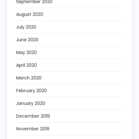
September 2020
August 2020
July 2020
June 2020
May 2020
April 2020
March 2020
February 2020
January 2020
December 2019
November 2019