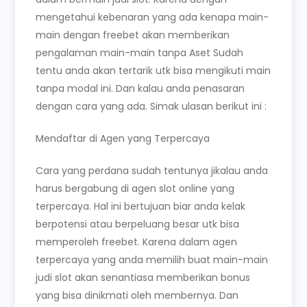
mengetahui kebenaran yang ada kenapa main-
main dengan freebet akan memberikan
pengalaman main-main tanpa Aset Sudah
tentu anda akan tertarik utk bisa mengikuti main
tanpa modal ini. Dan kalau anda penasaran
dengan cara yang ada. Simak ulasan berikut ini :
Mendaftar di Agen yang Terpercaya
Cara yang perdana sudah tentunya jikalau anda
harus bergabung di agen slot online yang
terpercaya. Hal ini bertujuan biar anda kelak
berpotensi atau berpeluang besar utk bisa
memperoleh freebet. Karena dalam agen
terpercaya yang anda memilih buat main-main
judi slot akan senantiasa memberikan bonus
yang bisa dinikmati oleh membernya. Dan