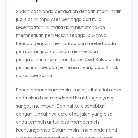
Sudah pasti anda penasaran dengan main-main
judi slot ini tnpa Aset Sehingga dari itu di
kesempatan ini maka administrator akan
memberikan penjelasan sebagai buktinya.
Kenapa dengan memanfaatkan freebet pada
permainan judi slot akan memberikan
pengalaman main-main tanpa Aset Kalau anda
penasaran dengan penjelasan yang ada. Simak
ulasan berikut ini :
Benar-benar dalam main-main judi slot ini maka
anda akan bisa mendapati keuntungan yang
sangat melimpah. Dan hal itu disebabkan
dengan jumlahnya cara atau jalan yang bisa
anda tempuh untuk bisa memperoleh
keuntungannya. Dalam main-main anda nanti