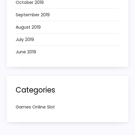
October 2019
September 2019
August 2019
July 2019
June 2019
Categories
Games Online Slot