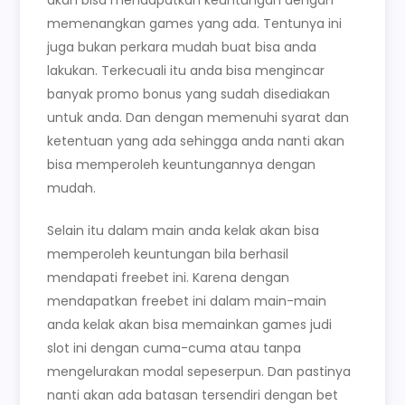
akan bisa mendapatkan keuntungan dengan
memenangkan games yang ada. Tentunya ini
juga bukan perkara mudah buat bisa anda
lakukan. Terkecuali itu anda bisa mengincar
banyak promo bonus yang sudah disediakan
untuk anda. Dan dengan memenuhi syarat dan
ketentuan yang ada sehingga anda nanti akan
bisa memperoleh keuntungannya dengan
mudah.
Selain itu dalam main anda kelak akan bisa
memperoleh keuntungan bila berhasil
mendapati freebet ini. Karena dengan
mendapatkan freebet ini dalam main-main
anda kelak akan bisa memainkan games judi
slot ini dengan cuma-cuma atau tanpa
mengelurakan modal sepeserpun. Dan pastinya
nanti akan ada batasan tersendiri dengan bet