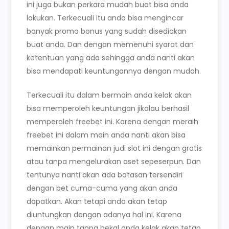
ini juga bukan perkara mudah buat bisa anda
lakukan. Terkecuali itu anda bisa mengincar
banyak promo bonus yang sudah disediakan
buat anda. Dan dengan memenuhi syarat dan
ketentuan yang ada sehingga anda nanti akan
bisa mendapati keuntungannya dengan mudah.
Terkecuali itu dalam bermain anda kelak akan
bisa memperoleh keuntungan jikalau berhasil
memperoleh freebet ini. Karena dengan meraih
freebet ini dalam main anda nanti akan bisa
memainkan permainan judi slot ini dengan gratis
atau tanpa mengelurakan aset sepeserpun. Dan
tentunya nanti akan ada batasan tersendiri
dengan bet cuma-cuma yang akan anda
dapatkan. Akan tetapi anda akan tetap
diuntungkan dengan adanya hal ini. Karena
dengan main tanpa bekal anda kelak akan tetap