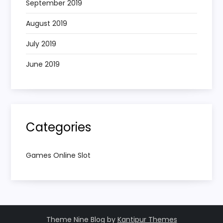
September 2019
August 2019
July 2019
June 2019
Categories
Games Online Slot
Theme Nine Blog by
Kantipur Themes