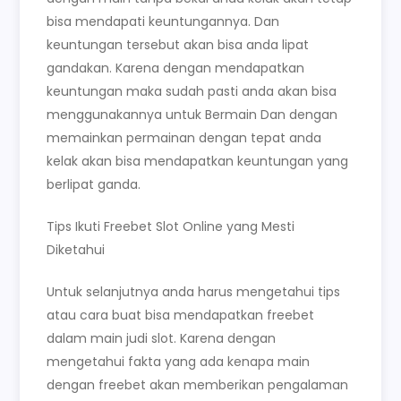
bisa mendapati keuntungannya. Dan
keuntungan tersebut akan bisa anda lipat
gandakan. Karena dengan mendapatkan
keuntungan maka sudah pasti anda akan bisa
menggunakannya untuk Bermain Dan dengan
memainkan permainan dengan tepat anda
kelak akan bisa mendapatkan keuntungan yang
berlipat ganda.
Tips Ikuti Freebet Slot Online yang Mesti
Diketahui
Untuk selanjutnya anda harus mengetahui tips
atau cara buat bisa mendapatkan freebet
dalam main judi slot. Karena dengan
mengetahui fakta yang ada kenapa main
dengan freebet akan memberikan pengalaman