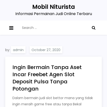
Skip
Mobil Niturista
to
Informasi Permainan Judi Online Terbaru
content
Search
for:
by:
admin
Ingin Bermain Tanpa Aset
Incar Freebet Agen Slot
Deposit Pulsa Tanpa
Potongan
Dalam bermain judi slot bettor mana yang tidak
ingin meraih game free atau tanpa Bekal