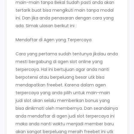
main-main tanpa Bekal Sudah pasti anda akan
tertarik buat bisa mengikuti main tanpa modal
ini. Dan jika anda penasaran dengan cara yang
ada. Simak ulasan berikut ini :
Mendaftar di Agen yang Terpercaya
Cara yang pertama sudah tentunya jikalau anda
mesti bergabung di agen slot online yang
terpercaya. Hal ini bertujuan agar anda nanti
berpotensi atau berpeluang besar utk bisa
mendapatkan freebet. Karena dalam agen
terpercaya yang anda pilih untuk main-main
judi slot akan selalu memberikan bonus yang
bisa dinikmati oleh membernya. Dan seandainya
anda mendaftar di agen judi slot terpercaya ini
maka anda nanti waktu menjadi member baru
akan sangat berpeluang meraih freebet ini utk