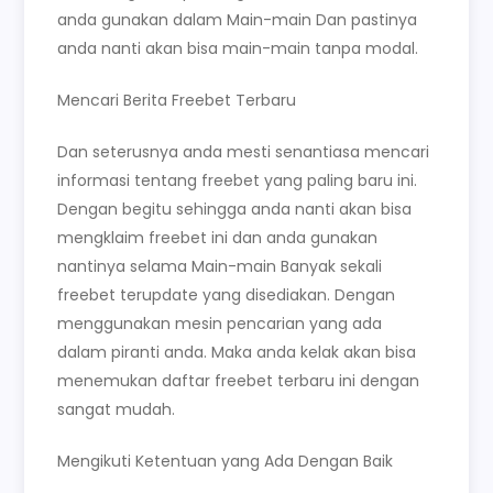
anda gunakan dalam Main-main Dan pastinya
anda nanti akan bisa main-main tanpa modal.
Mencari Berita Freebet Terbaru
Dan seterusnya anda mesti senantiasa mencari
informasi tentang freebet yang paling baru ini.
Dengan begitu sehingga anda nanti akan bisa
mengklaim freebet ini dan anda gunakan
nantinya selama Main-main Banyak sekali
freebet terupdate yang disediakan. Dengan
menggunakan mesin pencarian yang ada
dalam piranti anda. Maka anda kelak akan bisa
menemukan daftar freebet terbaru ini dengan
sangat mudah.
Mengikuti Ketentuan yang Ada Dengan Baik