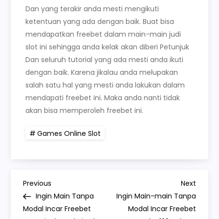
Dan yang terakir anda mesti mengikuti
ketentuan yang ada dengan baik. Buat bisa
mendapatkan freebet dalam main-main judi
slot ini sehingga anda kelak akan diberi Petunjuk
Dan seluruh tutorial yang ada mesti anda ikuti
dengan baik. Karena jikalau anda melupakan
salah satu hal yang mesti anda lakukan dalam
mendapati freebet ini. Maka anda nanti tidak
akan bisa memperoleh freebet ini.
Games Online Slot
P
Previous
Next
Previous
Next
Post
Post
Ingin Main Tanpa
Ingin Main-main Tanpa
o
Modal Incar Freebet
Modal Incar Freebet