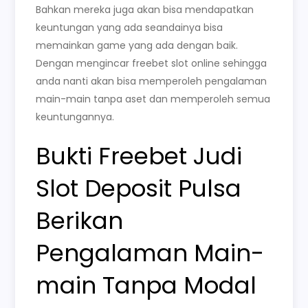
Bahkan mereka juga akan bisa mendapatkan
keuntungan yang ada seandainya bisa
memainkan game yang ada dengan baik.
Dengan mengincar freebet slot online sehingga
anda nanti akan bisa memperoleh pengalaman
main-main tanpa aset dan memperoleh semua
keuntungannya.
Bukti Freebet Judi
Slot Deposit Pulsa
Berikan
Pengalaman Main-
main Tanpa Modal