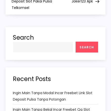
Deposit Slot Pakai Pulsa
Joker123 Apk
s
Telkomsel
t
n
Search
a
SEARCH
v
i
g
Recent Posts
a
Ingin Main Tanpa Modal Incar Freebet Link Slot
t
Deposit Pulsa Tanpa Potongan
Ingin Main Tanpa Bekal Incar Freebet Qq Slot