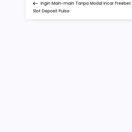
Post
Ingin Main-main Tanpa Modal Incar Freebet
o
Slot Deposit Pulsa
s
t
n
a
v
i
g
a