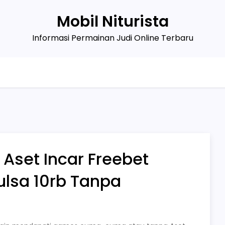
Mobil Niturista
Informasi Permainan Judi Online Terbaru
Aset Incar Freebet
ulsa 10rb Tanpa