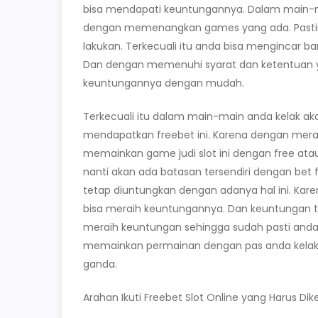
bisa mendapati keuntungannya. Dalam main-
dengan memenangkan games yang ada. Pastiny
lakukan. Terkecuali itu anda bisa mengincar 
Dan dengan memenuhi syarat dan ketentuan y
keuntungannya dengan mudah.
Terkecuali itu dalam main-main anda kelak ak
mendapatkan freebet ini. Karena dengan merai
memainkan game judi slot ini dengan free at
nanti akan ada batasan tersendiri dengan be
tetap diuntungkan dengan adanya hal ini. Kar
bisa meraih keuntungannya. Dan keuntungan t
meraih keuntungan sehingga sudah pasti and
memainkan permainan dengan pas anda kelak 
ganda.
Arahan Ikuti Freebet Slot Online yang Harus Dik