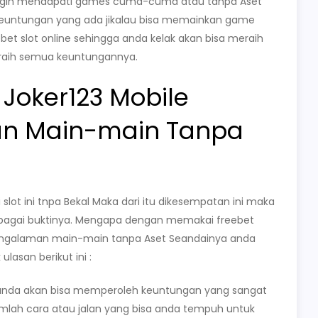
 ingin mendapati games cuma-cuma atau tanpa Aset
euntungan yang ada jikalau bisa memainkan game
et slot online sehingga anda kelak akan bisa meraih
aih semua keuntungannya.
Joker123 Mobile
an Main-main Tanpa
lot ini tnpa Bekal Maka dari itu dikesempatan ini maka
ebagai buktinya. Mengapa dengan memakai freebet
engalaman main-main tanpa Aset Seandainya anda
asan berikut ini :
 anda akan bisa memperoleh keuntungan yang sangat
mlah cara atau jalan yang bisa anda tempuh untuk