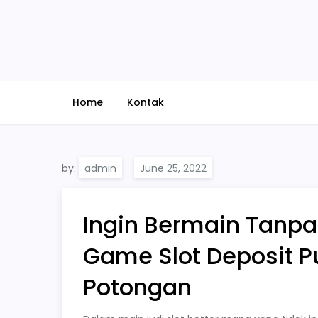
Skip
to
content
Home
Kontak
by:
admin
Ingin Bermain Tanpa 
Game Slot Deposit P
Potongan