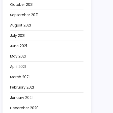
October 2021
September 2021
August 2021
July 2021
June 2021
May 2021
April 2021
March 2021
February 2021
January 2021
December 2020