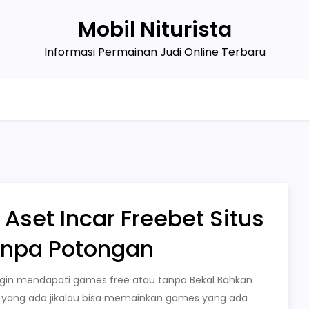
Mobil Niturista
Informasi Permainan Judi Online Terbaru
Aset Incar Freebet Situs
Tanpa Potongan
ingin mendapati games free atau tanpa Bekal Bahkan
 yang ada jikalau bisa memainkan games yang ada