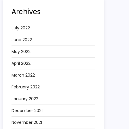
Archives
July 2022
June 2022
May 2022
April 2022
March 2022
February 2022
January 2022
December 2021
November 2021