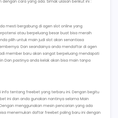
n dengan cara yang ada. Simak ulasan berikut ini :
a mesti bergabung di agen slot online yang
berpotensi atau berpeluang besar buat bisa meraih
da pilih untuk main judi slot akan senantiasa
membernya. Dan seandainya anda mendaftar di agen
la jadi member baru akan sangat berpeluang mendapati
n Dan pastinya anda kelak akan bisa main tanpa
 info tentang freebet yang terbaru ini. Dengan begitu
bet ini dan anda gunakan nantinya selama Main
an. Dengan menggunakan mesin pencarian yang ada
isa menemukan daftar freebet paling baru ini dengan