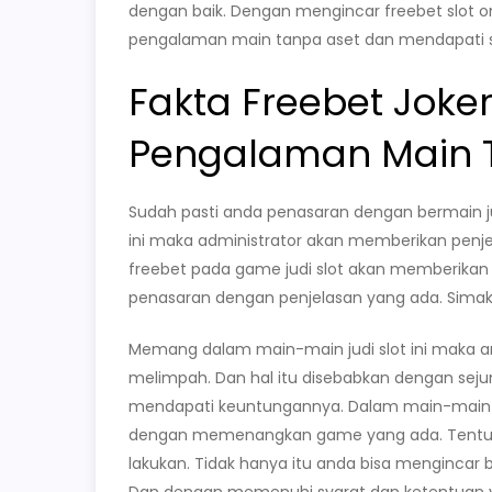
dengan baik. Dengan mengincar freebet slot o
pengalaman main tanpa aset dan mendapati 
Fakta Freebet Joker
Pengalaman Main 
Sudah pasti anda penasaran dengan bermain jud
ini maka administrator akan memberikan pen
freebet pada game judi slot akan memberikan
penasaran dengan penjelasan yang ada. Simak ul
Memang dalam main-main judi slot ini maka 
melimpah. Dan hal itu disebabkan dengan seju
mendapati keuntungannya. Dalam main-main 
dengan memenangkan game yang ada. Tentuny
lakukan. Tidak hanya itu anda bisa mengincar