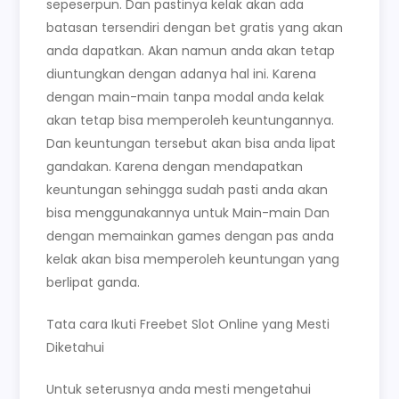
sepeserpun. Dan pastinya kelak akan ada
batasan tersendiri dengan bet gratis yang akan
anda dapatkan. Akan namun anda akan tetap
diuntungkan dengan adanya hal ini. Karena
dengan main-main tanpa modal anda kelak
akan tetap bisa memperoleh keuntungannya.
Dan keuntungan tersebut akan bisa anda lipat
gandakan. Karena dengan mendapatkan
keuntungan sehingga sudah pasti anda akan
bisa menggunakannya untuk Main-main Dan
dengan memainkan games dengan pas anda
kelak akan bisa memperoleh keuntungan yang
berlipat ganda.
Tata cara Ikuti Freebet Slot Online yang Mesti
Diketahui
Untuk seterusnya anda mesti mengetahui