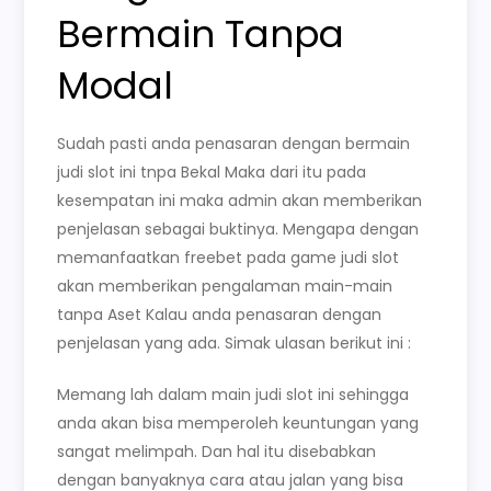
Bermain Tanpa
Modal
Sudah pasti anda penasaran dengan bermain
judi slot ini tnpa Bekal Maka dari itu pada
kesempatan ini maka admin akan memberikan
penjelasan sebagai buktinya. Mengapa dengan
memanfaatkan freebet pada game judi slot
akan memberikan pengalaman main-main
tanpa Aset Kalau anda penasaran dengan
penjelasan yang ada. Simak ulasan berikut ini :
Memang lah dalam main judi slot ini sehingga
anda akan bisa memperoleh keuntungan yang
sangat melimpah. Dan hal itu disebabkan
dengan banyaknya cara atau jalan yang bisa