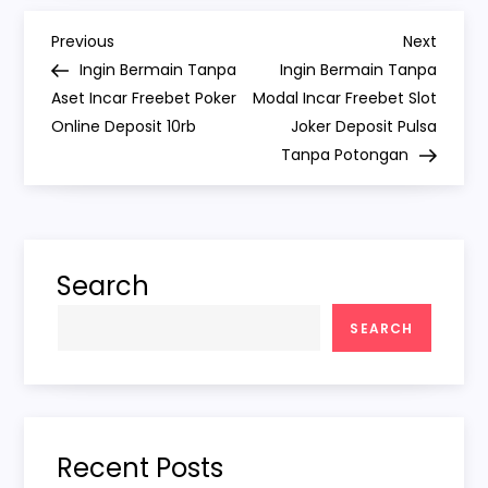
P
Previous
Next
Previous
Next
Post
Post
Ingin Bermain Tanpa
Ingin Bermain Tanpa
o
Aset Incar Freebet Poker
Modal Incar Freebet Slot
Online Deposit 10rb
Joker Deposit Pulsa
s
Tanpa Potongan
t
n
Search
a
SEARCH
v
i
g
Recent Posts