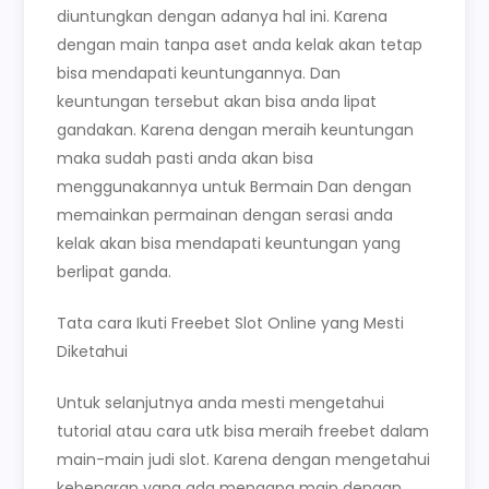
diuntungkan dengan adanya hal ini. Karena
dengan main tanpa aset anda kelak akan tetap
bisa mendapati keuntungannya. Dan
keuntungan tersebut akan bisa anda lipat
gandakan. Karena dengan meraih keuntungan
maka sudah pasti anda akan bisa
menggunakannya untuk Bermain Dan dengan
memainkan permainan dengan serasi anda
kelak akan bisa mendapati keuntungan yang
berlipat ganda.
Tata cara Ikuti Freebet Slot Online yang Mesti
Diketahui
Untuk selanjutnya anda mesti mengetahui
tutorial atau cara utk bisa meraih freebet dalam
main-main judi slot. Karena dengan mengetahui
kebenaran yang ada mengapa main dengan