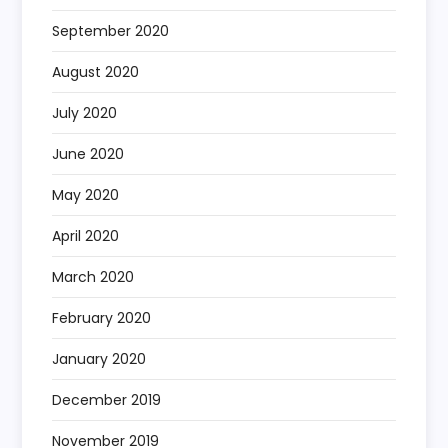
September 2020
August 2020
July 2020
June 2020
May 2020
April 2020
March 2020
February 2020
January 2020
December 2019
November 2019