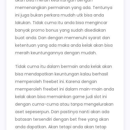
akan bisa meraih keuntungan dengan
memenangkan permainan yang ada. Tentunya
ini juga bukan perkara mudah utk bisa anda
lakukan. Tidak cuma itu anda bisa mengincar
banyak promo bonus yang sudah disediakan
buat anda. Dan dengan memenuhi syarat dan
ketentuan yang ada maka anda kelak akan bisa
meraih keuntungannya dengan mudah.
Tidak cuma itu dalam bermain anda kelak akan
bisa mendapatkan keuntungan kalau berhasil
memperoleh freebet ini. Karena dengan
memperoleh freebet ini dalam main-main anda
kelak akan bisa memainkan game judi slot ini
dengan cuma-cuma atau tanpa mengelurakan
aset sepeserpun. Dan pastinya nanti akan ada
batasan tersendiri dengan bet free yang akan
anda dapatkan. Akan tetapi anda akan tetap