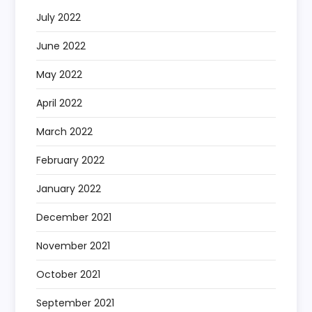
July 2022
June 2022
May 2022
April 2022
March 2022
February 2022
January 2022
December 2021
November 2021
October 2021
September 2021