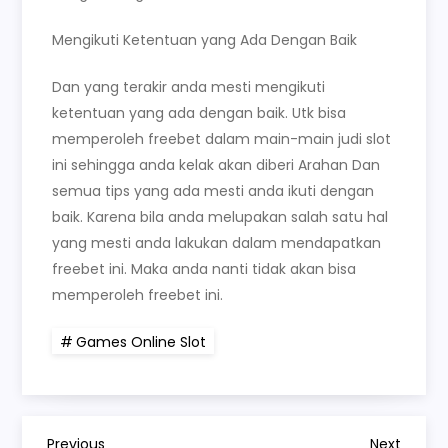
Mengikuti Ketentuan yang Ada Dengan Baik
Dan yang terakir anda mesti mengikuti
ketentuan yang ada dengan baik. Utk bisa
memperoleh freebet dalam main-main judi slot
ini sehingga anda kelak akan diberi Arahan Dan
semua tips yang ada mesti anda ikuti dengan
baik. Karena bila anda melupakan salah satu hal
yang mesti anda lakukan dalam mendapatkan
freebet ini. Maka anda nanti tidak akan bisa
memperoleh freebet ini.
Games Online Slot
Previous
Next
Previous
Next