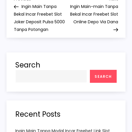
P
Post
Post
Ingin Main Tanpa
Ingin Main-main Tanpa
o
Bekal Incar Freebet Slot
Bekal Incar Freebet Slot
Joker Deposit Pulsa 5000
Online Depo Via Dana
s
Tanpa Potongan
t
n
Search
a
SEARCH
v
i
g
Recent Posts
a
Ingin Main Tanpa Modal Incar Freebet Link Slot