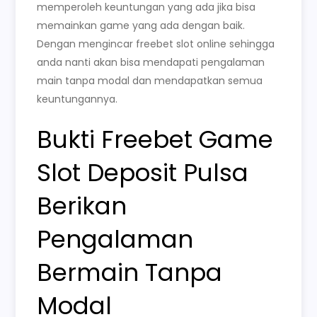
memperoleh keuntungan yang ada jika bisa
memainkan game yang ada dengan baik.
Dengan mengincar freebet slot online sehingga
anda nanti akan bisa mendapati pengalaman
main tanpa modal dan mendapatkan semua
keuntungannya.
Bukti Freebet Game
Slot Deposit Pulsa
Berikan
Pengalaman
Bermain Tanpa
Modal