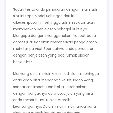
Sudah tentu anda penasaran dengan main judi
slot ini tnpa Modal Sehingga dari itu
dikesempatan ini sehingga administrator akan
memberikan penjelasan sebagai buktinya.
Mengapa dengan menggunakan freebet pada
games judi slot akan memberikan pengalaman
main tanpa Aset Seandainya anda penasaran
dengan penjelasan yang ada. Simak ulasan
berikut ini :
Memang dalam main-main judi slot ini sehingga
anda akan bisa mendapati keuntungan yang
sangat melimpah. Dan hal itu disebabkan
dengan banyaknya cara atau jalan yang bisa
anda tempuh untuk bisa meraih
keuntungannya. Dalam main-main anda nanti