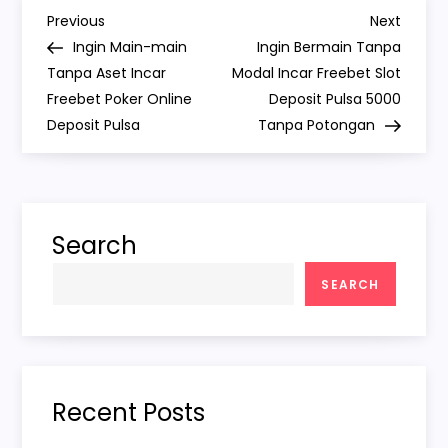
P
Previous
Next
Previous
Next
Post
Post
Ingin Main-main
Ingin Bermain Tanpa
o
Tanpa Aset Incar
Modal Incar Freebet Slot
Freebet Poker Online
Deposit Pulsa 5000
s
Deposit Pulsa
Tanpa Potongan
t
n
Search
a
SEARCH
v
i
g
Recent Posts