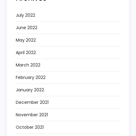
July 2022
June 2022
May 2022
April 2022
March 2022
February 2022
January 2022
December 2021
November 2021
October 2021