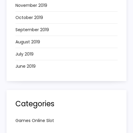
November 2019
October 2019
September 2019
August 2019
July 2019
June 2019
Categories
Games Online Slot