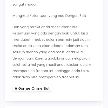
sangat mudah.
Mengikuti Ketentuan yang Ada Dengan Baik
Dan yang terakir anda mesti mengikuti
ketentuan yang ada dengan baik. Untuk bisa
mendapati freebet dalam bermain judi slot ini
maka anda kelak akan dikasih Pedoman Dan
seluruh arahan yang ada mesti anda ikuti
dengan baik. Karena apabila anda melupakan
salah satu hal yang mesti anda lakukan dalam
memperoleh freebet ini. Sehingga anda kelak
tidak akan bisa memperoleh freebet ini.
Games Online Slot