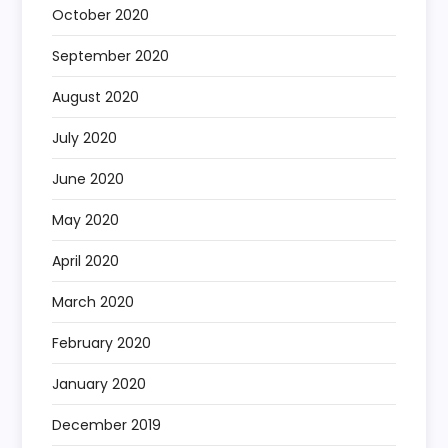
October 2020
September 2020
August 2020
July 2020
June 2020
May 2020
April 2020
March 2020
February 2020
January 2020
December 2019