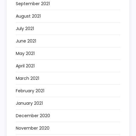
September 2021
August 2021
July 2021
June 2021
May 2021
April 2021
March 2021
February 2021
January 2021
December 2020
November 2020