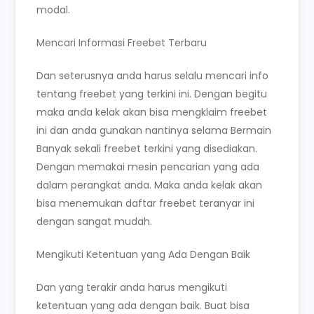
modal.
Mencari Informasi Freebet Terbaru
Dan seterusnya anda harus selalu mencari info
tentang freebet yang terkini ini. Dengan begitu
maka anda kelak akan bisa mengklaim freebet
ini dan anda gunakan nantinya selama Bermain
Banyak sekali freebet terkini yang disediakan.
Dengan memakai mesin pencarian yang ada
dalam perangkat anda. Maka anda kelak akan
bisa menemukan daftar freebet teranyar ini
dengan sangat mudah.
Mengikuti Ketentuan yang Ada Dengan Baik
Dan yang terakir anda harus mengikuti
ketentuan yang ada dengan baik. Buat bisa