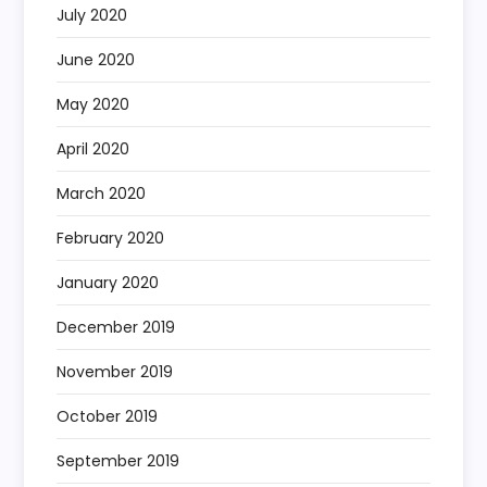
July 2020
June 2020
May 2020
April 2020
March 2020
February 2020
January 2020
December 2019
November 2019
October 2019
September 2019