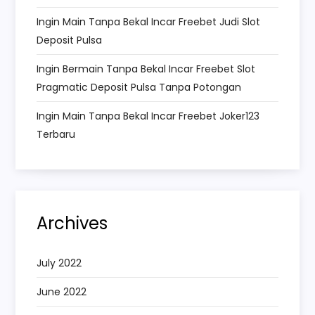
n
Ingin Main Tanpa Bekal Incar Freebet Judi Slot
Deposit Pulsa
Ingin Bermain Tanpa Bekal Incar Freebet Slot
Pragmatic Deposit Pulsa Tanpa Potongan
Ingin Main Tanpa Bekal Incar Freebet Joker123
Terbaru
Archives
July 2022
June 2022