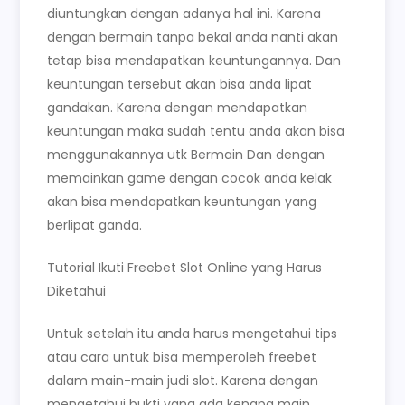
diuntungkan dengan adanya hal ini. Karena
dengan bermain tanpa bekal anda nanti akan
tetap bisa mendapatkan keuntungannya. Dan
keuntungan tersebut akan bisa anda lipat
gandakan. Karena dengan mendapatkan
keuntungan maka sudah tentu anda akan bisa
menggunakannya utk Bermain Dan dengan
memainkan game dengan cocok anda kelak
akan bisa mendapatkan keuntungan yang
berlipat ganda.
Tutorial Ikuti Freebet Slot Online yang Harus
Diketahui
Untuk setelah itu anda harus mengetahui tips
atau cara untuk bisa memperoleh freebet
dalam main-main judi slot. Karena dengan
mengetahui bukti yang ada kenapa main