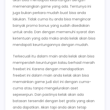
akan bisa mendapati keuntungan dengan
memenangkan game yang ada. Tentunya ini
juga bukan perkara mudah buat bisa anda
lakukan. Tidak cuma itu anda bisa mengincar
banyak promo bonus yang sudah disediakan
untuk anda. Dan dengan memenuhi syarat dan
ketentuan yang ada maka anda kelak akan bisa
mendapati keuntungannya dengan mudah.
Terkecuali itu dalam main anda kelak akan bisa
memperoleh keuntungan kalau berhasil meraih
freebet ini. Karena dengan mendapatkan
freebet ini dalam main anda kelak akan bisa
memainkan game judi slot ini dengan cuma-
cuma atau tanpa mengelurakan aset
sepeserpun. Dan pastinya kelak akan ada
batasan tersendiri dengan bet gratis yang akan
anda dapatkan. Akan tapi anda akan tetap