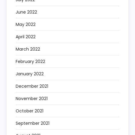
June 2022
May 2022
April 2022
March 2022
February 2022
January 2022
December 2021
November 2021
October 2021
September 2021