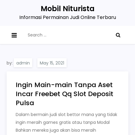
Skip
Mobil Niturista
to
Informasi Permainan Judi Online Terbaru
content
Search
for:
by:
admin
Ingin Main-main Tanpa Aset
Incar Freebet Qq Slot Deposit
Pulsa
Dalam bermain judi slot bettor mana yang tidak
ingin meraih games gratis atau tanpa Modal
Bahkan mereka juga akan bisa meraih