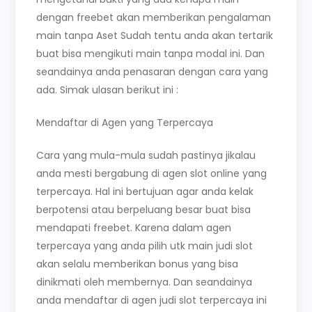
dengan freebet akan memberikan pengalaman
main tanpa Aset Sudah tentu anda akan tertarik
buat bisa mengikuti main tanpa modal ini. Dan
seandainya anda penasaran dengan cara yang
ada. Simak ulasan berikut ini :
Mendaftar di Agen yang Terpercaya
Cara yang mula-mula sudah pastinya jikalau
anda mesti bergabung di agen slot online yang
terpercaya. Hal ini bertujuan agar anda kelak
berpotensi atau berpeluang besar buat bisa
mendapati freebet. Karena dalam agen
terpercaya yang anda pilih utk main judi slot
akan selalu memberikan bonus yang bisa
dinikmati oleh membernya. Dan seandainya
anda mendaftar di agen judi slot terpercaya ini