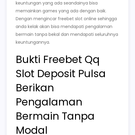
keuntungan yang ada seandainya bisa
memainkan games yang ada dengan baik.
Dengan mengincar freebet slot online sehingga
anda kelak akan bisa mendapati pengalaman
bermain tanpa bekal dan mendapati seluruhnya
keuntungannya.
Bukti Freebet Qq
Slot Deposit Pulsa
Berikan
Pengalaman
Bermain Tanpa
Modal