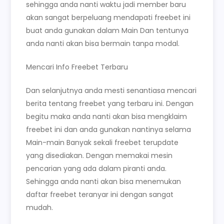
sehingga anda nanti waktu jadi member baru
akan sangat berpeluang mendapati freebet ini
buat anda gunakan dalam Main Dan tentunya
anda nanti akan bisa bermain tanpa modal.
Mencari Info Freebet Terbaru
Dan selanjutnya anda mesti senantiasa mencari
berita tentang freebet yang terbaru ini. Dengan
begitu maka anda nanti akan bisa mengklaim
freebet ini dan anda gunakan nantinya selama
Main-main Banyak sekali freebet terupdate
yang disediakan. Dengan memakai mesin
pencarian yang ada dalam piranti anda.
Sehingga anda nanti akan bisa menemukan
daftar freebet teranyar ini dengan sangat
mudah.