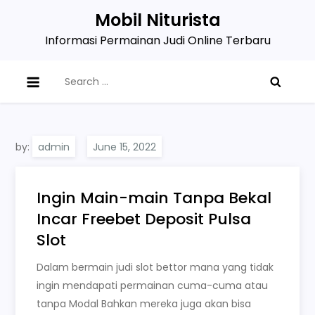
Skip
Mobil Niturista
to
Informasi Permainan Judi Online Terbaru
content
Search
for:
by:
admin
Ingin Main-main Tanpa Bekal
Incar Freebet Deposit Pulsa
Slot
Dalam bermain judi slot bettor mana yang tidak
ingin mendapati permainan cuma-cuma atau
tanpa Modal Bahkan mereka juga akan bisa