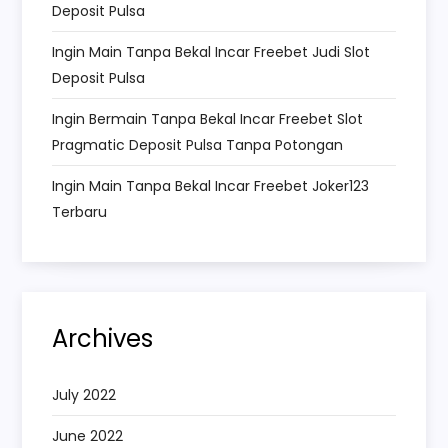
i
Deposit Pulsa
Ingin Main Tanpa Bekal Incar Freebet Judi Slot
o
Deposit Pulsa
n
Ingin Bermain Tanpa Bekal Incar Freebet Slot
Pragmatic Deposit Pulsa Tanpa Potongan
Ingin Main Tanpa Bekal Incar Freebet Joker123
Terbaru
Archives
July 2022
June 2022