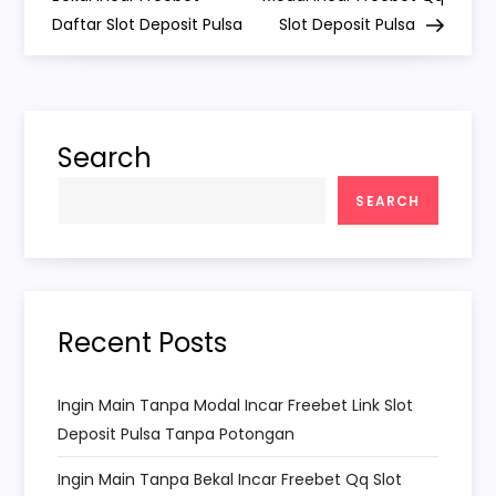
o
Daftar Slot Deposit Pulsa
Slot Deposit Pulsa
s
t
n
Search
a
SEARCH
v
i
Recent Posts
g
a
Ingin Main Tanpa Modal Incar Freebet Link Slot
Deposit Pulsa Tanpa Potongan
t
Ingin Main Tanpa Bekal Incar Freebet Qq Slot