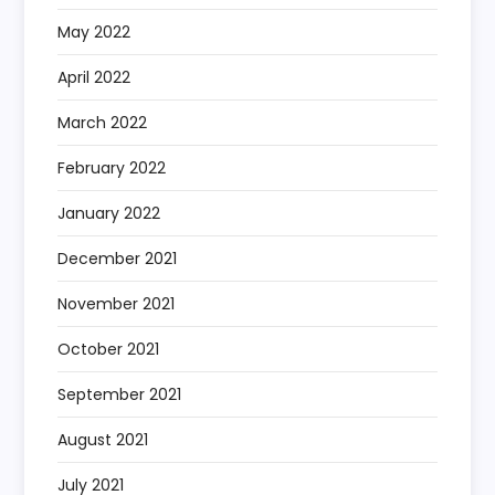
May 2022
April 2022
March 2022
February 2022
January 2022
December 2021
November 2021
October 2021
September 2021
August 2021
July 2021