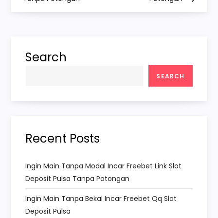
t
n
Search
a
SEARCH
v
i
g
Recent Posts
a
Ingin Main Tanpa Modal Incar Freebet Link Slot
t
Deposit Pulsa Tanpa Potongan
i
Ingin Main Tanpa Bekal Incar Freebet Qq Slot
Deposit Pulsa