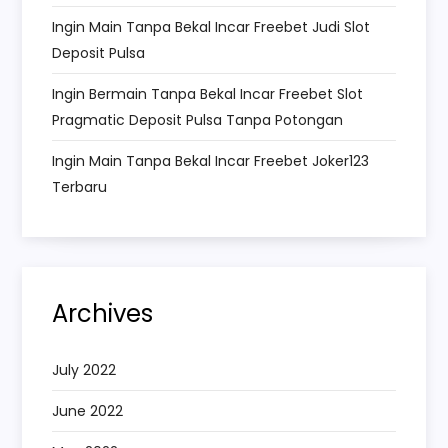
o
Ingin Main Tanpa Bekal Incar Freebet Judi Slot
n
Deposit Pulsa
Ingin Bermain Tanpa Bekal Incar Freebet Slot
Pragmatic Deposit Pulsa Tanpa Potongan
Ingin Main Tanpa Bekal Incar Freebet Joker123
Terbaru
Archives
July 2022
June 2022