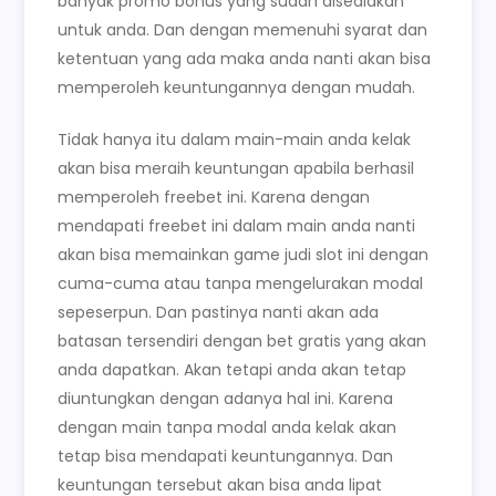
banyak promo bonus yang sudah disediakan
untuk anda. Dan dengan memenuhi syarat dan
ketentuan yang ada maka anda nanti akan bisa
memperoleh keuntungannya dengan mudah.
Tidak hanya itu dalam main-main anda kelak
akan bisa meraih keuntungan apabila berhasil
memperoleh freebet ini. Karena dengan
mendapati freebet ini dalam main anda nanti
akan bisa memainkan game judi slot ini dengan
cuma-cuma atau tanpa mengelurakan modal
sepeserpun. Dan pastinya nanti akan ada
batasan tersendiri dengan bet gratis yang akan
anda dapatkan. Akan tetapi anda akan tetap
diuntungkan dengan adanya hal ini. Karena
dengan main tanpa modal anda kelak akan
tetap bisa mendapati keuntungannya. Dan
keuntungan tersebut akan bisa anda lipat