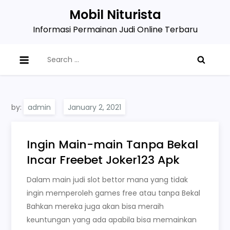
Skip
Mobil Niturista
to
Informasi Permainan Judi Online Terbaru
content
Search
for:
by:
admin
Ingin Main-main Tanpa Bekal
Incar Freebet Joker123 Apk
Dalam main judi slot bettor mana yang tidak
ingin memperoleh games free atau tanpa Bekal
Bahkan mereka juga akan bisa meraih
keuntungan yang ada apabila bisa memainkan