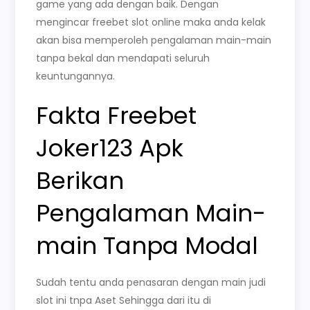
game yang ada dengan baik. Dengan
mengincar freebet slot online maka anda kelak
akan bisa memperoleh pengalaman main-main
tanpa bekal dan mendapati seluruh
keuntungannya.
Fakta Freebet
Joker123 Apk
Berikan
Pengalaman Main-
main Tanpa Modal
Sudah tentu anda penasaran dengan main judi
slot ini tnpa Aset Sehingga dari itu di