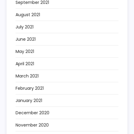
September 2021
August 2021
July 2021
June 2021
May 2021
April 2021
March 2021
February 2021
January 2021
December 2020
November 2020