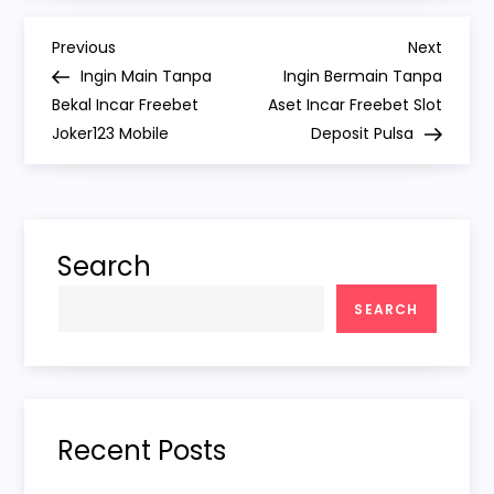
P
Previous
Next
Previous
Next
Post
Post
Ingin Main Tanpa
Ingin Bermain Tanpa
o
Bekal Incar Freebet
Aset Incar Freebet Slot
Joker123 Mobile
Deposit Pulsa
s
t
n
Search
a
SEARCH
v
i
Recent Posts
g