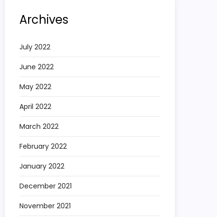
Archives
July 2022
June 2022
May 2022
April 2022
March 2022
February 2022
January 2022
December 2021
November 2021