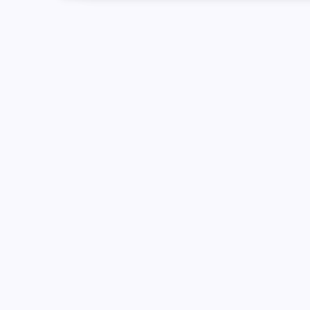
s
t
n
a
v
i
g
a
t
i