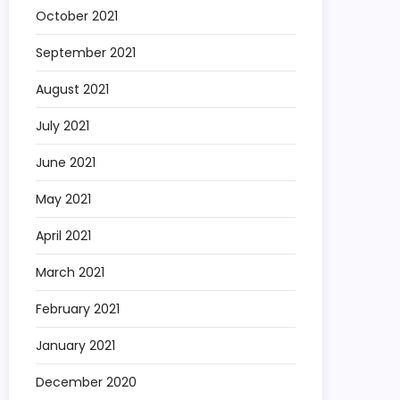
October 2021
September 2021
August 2021
July 2021
June 2021
May 2021
April 2021
March 2021
February 2021
January 2021
December 2020