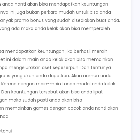
 anda nanti akan bisa mendapatkan keuntungan
a ini juga bukan perkara mudah untuk bisa anda
 banyak promo bonus yang sudah disediakan buat anda.
yang ada maka anda kelak akan bisa memperoleh
sa mendapatkan keuntungan jika berhasil meraih
bet ini dalam main anda kelak akan bisa memainkan
anpa mengelurakan aset sepeserpun. Dan tentunya
 gratis yang akan anda dapatkan. Akan namun anda
i. Karena dengan main-main tanpa modal anda kelak
Dan keuntungan tersebut akan bisa anda lipat
an maka sudah pasti anda akan bisa
n memainkan games dengan cocok anda nanti akan
nda.
etahui