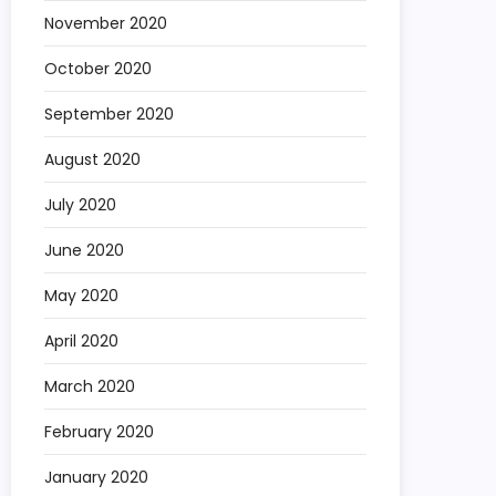
November 2020
October 2020
September 2020
August 2020
July 2020
June 2020
May 2020
April 2020
March 2020
February 2020
January 2020