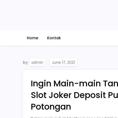
Skip
to
content
Home
Kontak
by:
admin
Ingin Main-main Tan
Slot Joker Deposit P
Potongan