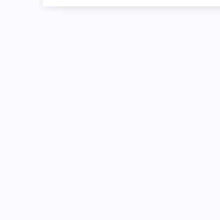
s
t
n
a
v
i
g
a
t