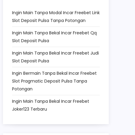
Ingin Main Tanpa Modal Incar Freebet Link
Slot Deposit Pulsa Tanpa Potongan
Ingin Main Tanpa Bekal Incar Freebet Qq
Slot Deposit Pulsa
Ingin Main Tanpa Bekal Incar Freebet Judi
Slot Deposit Pulsa
Ingin Bermain Tanpa Bekal Incar Freebet
Slot Pragmatic Deposit Pulsa Tanpa
Potongan
Ingin Main Tanpa Bekal Incar Freebet
Joker123 Terbaru