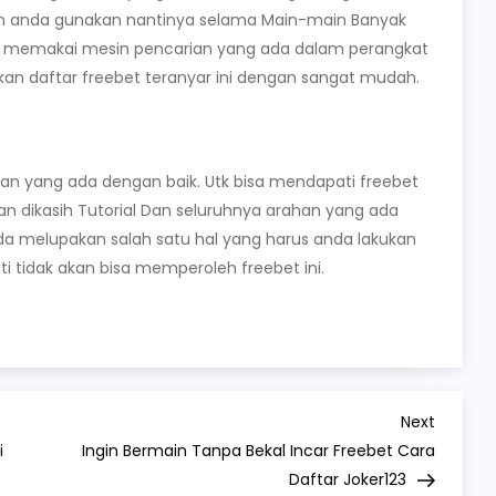
dan anda gunakan nantinya selama Main-main Banyak
gan memakai mesin pencarian yang ada dalam perangkat
an daftar freebet teranyar ini dengan sangat mudah.
uan yang ada dengan baik. Utk bisa mendapati freebet
kan dikasih Tutorial Dan seluruhnya arahan yang ada
anda melupakan salah satu hal yang harus anda lakukan
 tidak akan bisa memperoleh freebet ini.
Next
Next
Post
i
Ingin Bermain Tanpa Bekal Incar Freebet Cara
Daftar Joker123