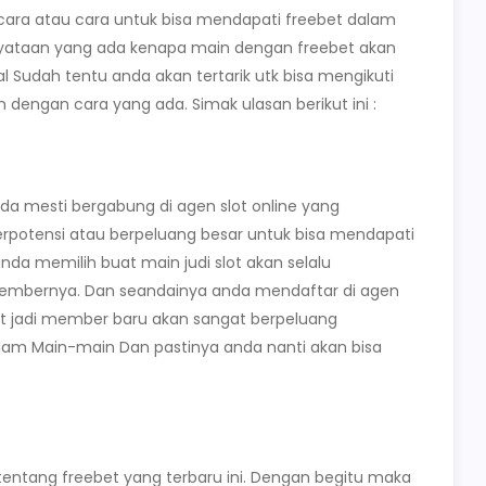
cara atau cara untuk bisa mendapati freebet dalam
nyataan yang ada kenapa main dengan freebet akan
udah tentu anda akan tertarik utk bisa mengikuti
 dengan cara yang ada. Simak ulasan berikut ini :
a mesti bergabung di agen slot online yang
 berpotensi atau berpeluang besar untuk bisa mendapati
da memilih buat main judi slot akan selalu
membernya. Dan seandainya anda mendaftar di agen
saat jadi member baru akan sangat berpeluang
lam Main-main Dan pastinya anda nanti akan bisa
tentang freebet yang terbaru ini. Dengan begitu maka