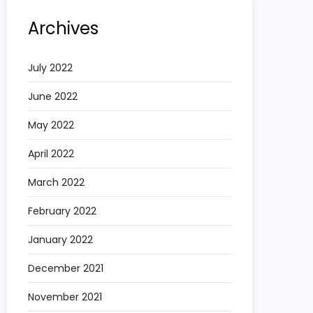
Archives
July 2022
June 2022
May 2022
April 2022
March 2022
February 2022
January 2022
December 2021
November 2021