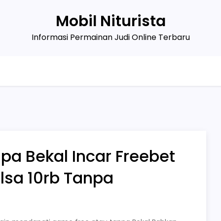
Mobil Niturista
Informasi Permainan Judi Online Terbaru
pa Bekal Incar Freebet
ulsa 10rb Tanpa