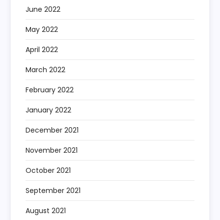
June 2022
May 2022
April 2022
March 2022
February 2022
January 2022
December 2021
November 2021
October 2021
September 2021
August 2021