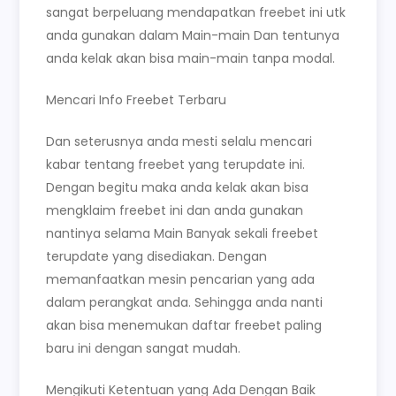
sangat berpeluang mendapatkan freebet ini utk
anda gunakan dalam Main-main Dan tentunya
anda kelak akan bisa main-main tanpa modal.
Mencari Info Freebet Terbaru
Dan seterusnya anda mesti selalu mencari
kabar tentang freebet yang terupdate ini.
Dengan begitu maka anda kelak akan bisa
mengklaim freebet ini dan anda gunakan
nantinya selama Main Banyak sekali freebet
terupdate yang disediakan. Dengan
memanfaatkan mesin pencarian yang ada
dalam perangkat anda. Sehingga anda nanti
akan bisa menemukan daftar freebet paling
baru ini dengan sangat mudah.
Mengikuti Ketentuan yang Ada Dengan Baik