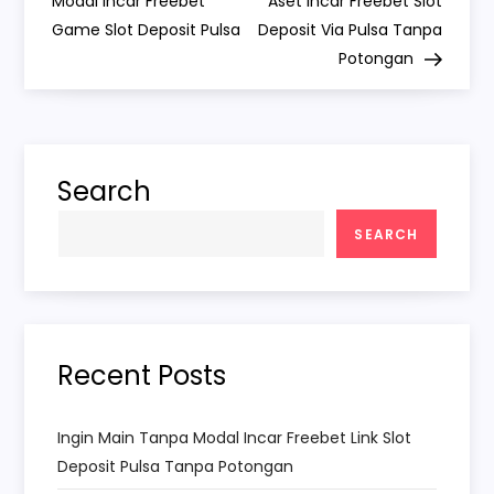
o
Modal Incar Freebet
Aset Incar Freebet Slot
Game Slot Deposit Pulsa
Deposit Via Pulsa Tanpa
s
Potongan
t
n
Search
a
SEARCH
v
i
g
Recent Posts
a
Ingin Main Tanpa Modal Incar Freebet Link Slot
t
Deposit Pulsa Tanpa Potongan