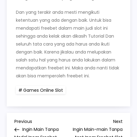
Dan yang terakir anda mesti mengikuti
ketentuan yang ada dengan baik. Untuk bisa
mendapati freebet dalam main judi slot ini
sehingga anda kelak akan dikasih Tutorial Dan
seluruh tata cara yang ada harus anda ikuti
dengan baik. Karena jikalau anda melupakan
salah satu hal yang harus anda lakukan dalam
mendapatkan freebet ini. Maka anda nanti tidak
akan bisa memperoleh freebet ini.
Games Online Slot
P
Previous
Next
Previous
Next
Post
Post
Ingin Main Tanpa
Ingin Main-main Tanpa