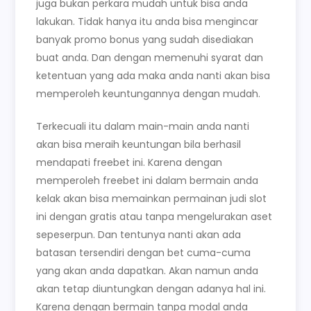
juga bukan perkara mudah untuk bisa anda
lakukan. Tidak hanya itu anda bisa mengincar
banyak promo bonus yang sudah disediakan
buat anda. Dan dengan memenuhi syarat dan
ketentuan yang ada maka anda nanti akan bisa
memperoleh keuntungannya dengan mudah.
Terkecuali itu dalam main-main anda nanti
akan bisa meraih keuntungan bila berhasil
mendapati freebet ini. Karena dengan
memperoleh freebet ini dalam bermain anda
kelak akan bisa memainkan permainan judi slot
ini dengan gratis atau tanpa mengelurakan aset
sepeserpun. Dan tentunya nanti akan ada
batasan tersendiri dengan bet cuma-cuma
yang akan anda dapatkan. Akan namun anda
akan tetap diuntungkan dengan adanya hal ini.
Karena dengan bermain tanpa modal anda