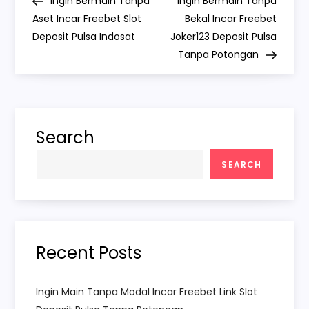
Post
Post
Ingin Bermain Tanpa
Ingin Bermain Tanpa
o
Aset Incar Freebet Slot
Bekal Incar Freebet
Deposit Pulsa Indosat
Joker123 Deposit Pulsa
s
Tanpa Potongan
t
n
Search
a
SEARCH
v
i
g
Recent Posts
a
Ingin Main Tanpa Modal Incar Freebet Link Slot