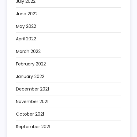
July 2022
June 2022
May 2022
April 2022
March 2022
February 2022
January 2022
December 2021
November 2021
October 2021
September 2021