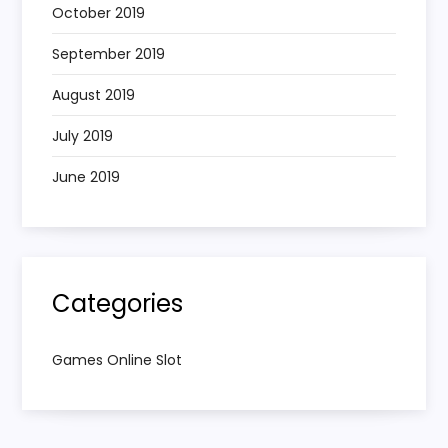
October 2019
September 2019
August 2019
July 2019
June 2019
Categories
Games Online Slot