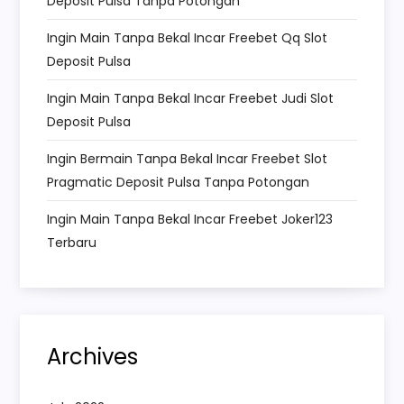
t
Deposit Pulsa Tanpa Potongan
i
Ingin Main Tanpa Bekal Incar Freebet Qq Slot
Deposit Pulsa
o
Ingin Main Tanpa Bekal Incar Freebet Judi Slot
n
Deposit Pulsa
Ingin Bermain Tanpa Bekal Incar Freebet Slot
Pragmatic Deposit Pulsa Tanpa Potongan
Ingin Main Tanpa Bekal Incar Freebet Joker123
Terbaru
Archives