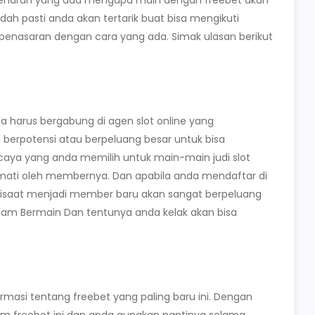
ebenaran yang ada mengapa main dengan freebet akan
h pasti anda akan tertarik buat bisa mengikuti
 penasaran dengan cara yang ada. Simak ulasan berikut
 harus bergabung di agen slot online yang
i berpotensi atau berpeluang besar untuk bisa
caya yang anda memilih untuk main-main judi slot
kmati oleh membernya. Dan apabila anda mendaftar di
i disaat menjadi member baru akan sangat berpeluang
lam Bermain Dan tentunya anda kelak akan bisa
rmasi tentang freebet yang paling baru ini. Dengan