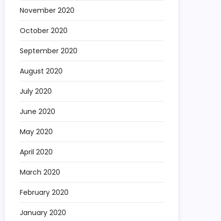
November 2020
October 2020
September 2020
August 2020
July 2020
June 2020
May 2020
April 2020
March 2020
February 2020
January 2020