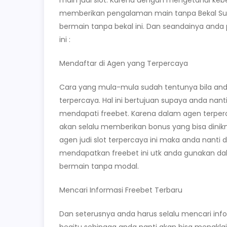
main judi slot. Karena dengan mengetahui k
memberikan pengalaman main tanpa Bekal Suda
bermain tanpa bekal ini. Dan seandainya anda
ini :
Mendaftar di Agen yang Terpercaya
Cara yang mula-mula sudah tentunya bila anda
terpercaya. Hal ini bertujuan supaya anda nant
mendapati freebet. Karena dalam agen terper
akan selalu memberikan bonus yang bisa dini
agen judi slot terpercaya ini maka anda nant
mendapatkan freebet ini utk anda gunakan da
bermain tanpa modal.
Mencari Informasi Freebet Terbaru
Dan seterusnya anda harus selalu mencari info