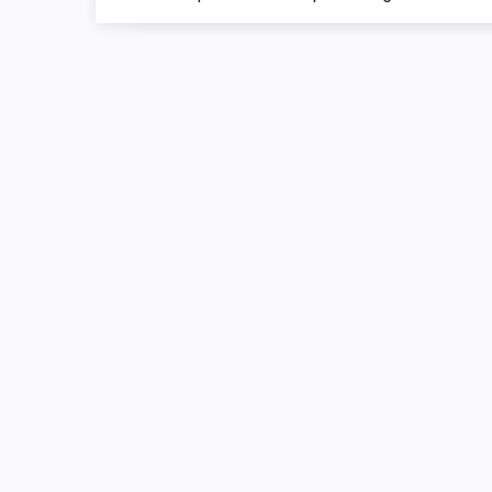
s
t
n
a
v
i
g
a
t