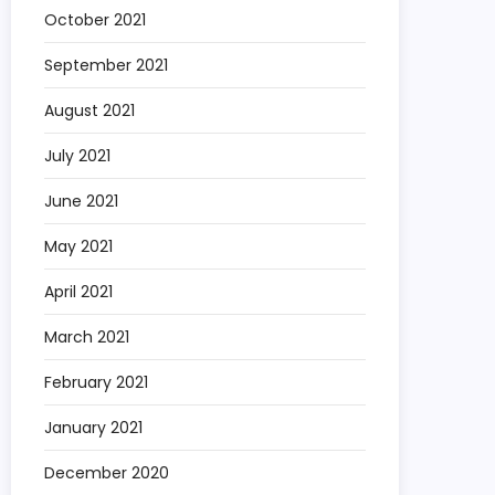
October 2021
September 2021
August 2021
July 2021
June 2021
May 2021
April 2021
March 2021
February 2021
January 2021
December 2020