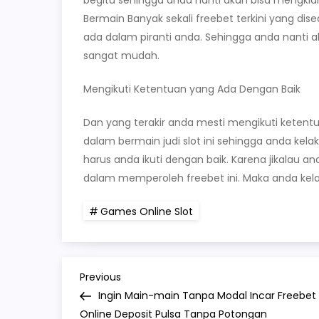
begitu sehingga anda nanti akan bisa mengkla
Bermain Banyak sekali freebet terkini yang d
ada dalam piranti anda. Sehingga anda nanti a
sangat mudah.
Mengikuti Ketentuan yang Ada Dengan Baik
Dan yang terakir anda mesti mengikuti ketent
dalam bermain judi slot ini sehingga anda ke
harus anda ikuti dengan baik. Karena jikalau 
dalam memperoleh freebet ini. Maka anda kelak
Games Online Slot
P
Previous
Previous
Post
Ingin Main-main Tanpa Modal Incar Freebet 
o
Online Deposit Pulsa Tanpa Potongan