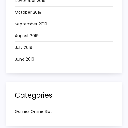
November 2019
October 2019
September 2019
August 2019
July 2019
June 2019
Categories
Games Online Slot