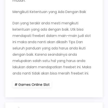
mudah.
Mengikuti Ketentuan yang Ada Dengan Baik
Dan yang terakir anda mesti mengikuti
ketentuan yang ada dengan baik. Utk bisa
mendapati freebet dalam main-main judi slot
ini maka anda nanti akan dikasih Tips Dan
seluruh panduan yang ada harus anda ikuti
dengan baik. Karena seandainya anda
melupakan salah satu hal yang harus anda
lakukan dalam mendapatkan freebet ini. Maka
anda nanti tidak akan bisa meraih freebet ini.
Games Online Slot