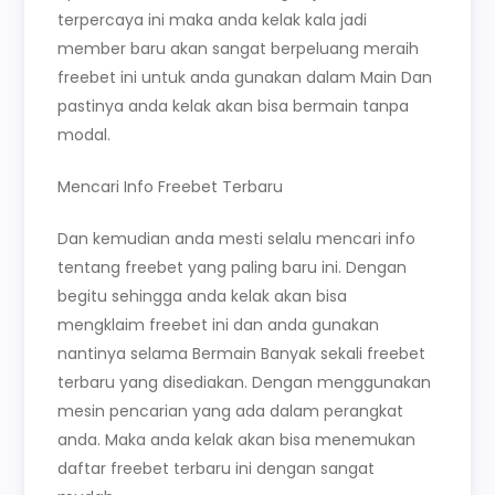
terpercaya ini maka anda kelak kala jadi
member baru akan sangat berpeluang meraih
freebet ini untuk anda gunakan dalam Main Dan
pastinya anda kelak akan bisa bermain tanpa
modal.
Mencari Info Freebet Terbaru
Dan kemudian anda mesti selalu mencari info
tentang freebet yang paling baru ini. Dengan
begitu sehingga anda kelak akan bisa
mengklaim freebet ini dan anda gunakan
nantinya selama Bermain Banyak sekali freebet
terbaru yang disediakan. Dengan menggunakan
mesin pencarian yang ada dalam perangkat
anda. Maka anda kelak akan bisa menemukan
daftar freebet terbaru ini dengan sangat