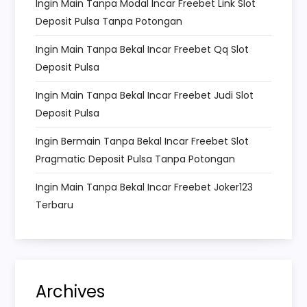
Ingin Main Tanpa Modal Incar Freebet Link Slot
t
Deposit Pulsa Tanpa Potongan
i
Ingin Main Tanpa Bekal Incar Freebet Qq Slot
Deposit Pulsa
o
Ingin Main Tanpa Bekal Incar Freebet Judi Slot
n
Deposit Pulsa
Ingin Bermain Tanpa Bekal Incar Freebet Slot
Pragmatic Deposit Pulsa Tanpa Potongan
Ingin Main Tanpa Bekal Incar Freebet Joker123
Terbaru
Archives