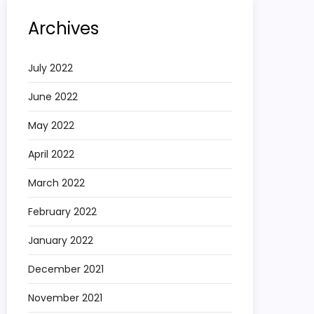
Archives
July 2022
June 2022
May 2022
April 2022
March 2022
February 2022
January 2022
December 2021
November 2021