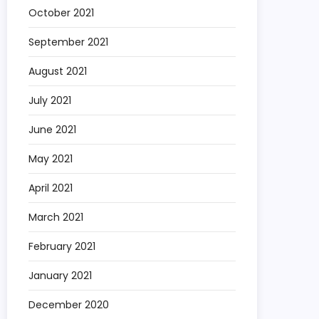
October 2021
September 2021
August 2021
July 2021
June 2021
May 2021
April 2021
March 2021
February 2021
January 2021
December 2020