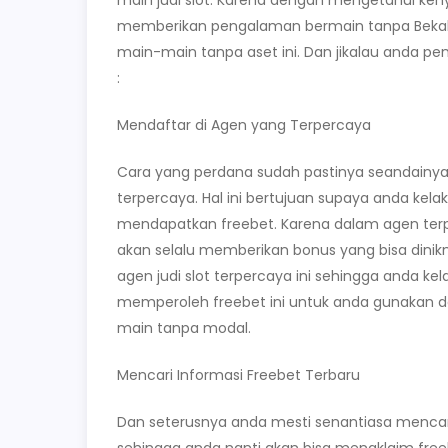
main judi slot. Karena dengan mengetahui ke
memberikan pengalaman bermain tanpa Bekal S
main-main tanpa aset ini. Dan jikalau anda pe
:
Mendaftar di Agen yang Terpercaya
Cara yang perdana sudah pastinya seandainya 
terpercaya. Hal ini bertujuan supaya anda kela
mendapatkan freebet. Karena dalam agen terp
akan selalu memberikan bonus yang bisa dinik
agen judi slot terpercaya ini sehingga anda k
memperoleh freebet ini untuk anda gunakan d
main tanpa modal.
Mencari Informasi Freebet Terbaru
Dan seterusnya anda mesti senantiasa mencari 