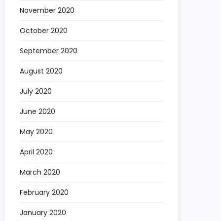
November 2020
October 2020
September 2020
August 2020
July 2020
June 2020
May 2020
April 2020
March 2020
February 2020
January 2020