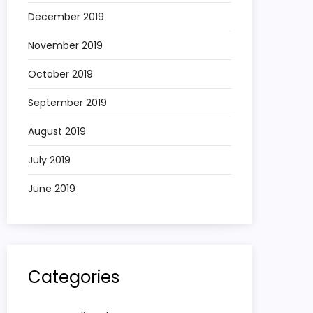
December 2019
November 2019
October 2019
September 2019
August 2019
July 2019
June 2019
Categories