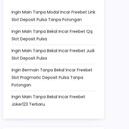
Ingin Main Tanpa Modal Incar Freebet Link
Slot Deposit Pulsa Tanpa Potongan
Ingin Main Tanpa Bekal Incar Freebet Qq
Slot Deposit Pulsa
Ingin Main Tanpa Bekal Incar Freebet Judi
Slot Deposit Pulsa
Ingin Bermain Tanpa Bekal Incar Freebet
Slot Pragmatic Deposit Pulsa Tanpa
Potongan
Ingin Main Tanpa Bekal Incar Freebet
Joker123 Terbaru