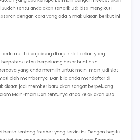
nyataan yang ada kenapa bermain dengan freebet akan
udah tentu anda akan tertarik utk bisa mengikuti
nasaran dengan cara yang ada. Simak ulasan berikut ini
anda mesti bergabung di agen slot online yang
k berpotensi atau berpeluang besar buat bisa
ercaya yang anda memilih untuk main-main judi slot
mati oleh membernya. Dan bila anda mendaftar di
elak disaat jadi member baru akan sangat berpeluang
alam Main-main Dan tentunya anda kelak akan bisa
berita tentang freebet yang terkini ini. Dengan begitu