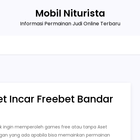
Mobil Niturista
Informasi Permainan Judi Online Terbaru
t Incar Freebet Bandar
ak ingin memperoleh games free atau tanpa Aset
ngan yang ada apabila bisa memainkan permainan