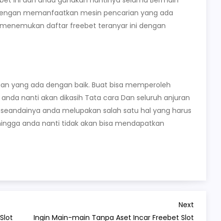
ebet ini dan anda gunakan nantinya selama Bermain
n. Dengan memanfaatkan mesin pencarian yang ada
a menemukan daftar freebet teranyar ini dengan
uan yang ada dengan baik. Buat bisa memperoleh
 anda nanti akan dikasih Tata cara Dan seluruh anjuran
a seandainya anda melupakan salah satu hal yang harus
hingga anda nanti tidak akan bisa mendapatkan
Next
Next
Post
Slot
Ingin Main-main Tanpa Aset Incar Freebet Slot