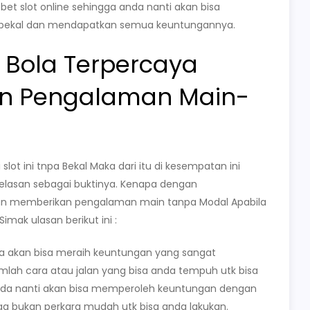
et slot online sehingga anda nanti akan bisa
bekal dan mendapatkan semua keuntungannya.
 Bola Terpercaya
kan Pengalaman Main-
ot ini tnpa Bekal Maka dari itu di kesempatan ini
elasan sebagai buktinya. Kenapa dengan
an memberikan pengalaman main tanpa Modal Apabila
mak ulasan berikut ini :
da akan bisa meraih keuntungan yang sangat
mlah cara atau jalan yang bisa anda tempuh utk bisa
da nanti akan bisa memperoleh keuntungan dengan
a bukan perkara mudah utk bisa anda lakukan.