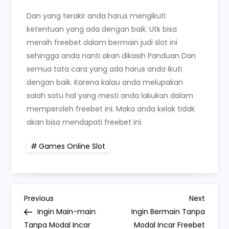
Dan yang terakir anda harus mengikuti
ketentuan yang ada dengan baik. Utk bisa
meraih freebet dalam bermain judi slot ini
sehingga anda nanti akan dikasih Panduan Dan
semua tata cara yang ada harus anda ikuti
dengan baik. Karena kalau anda melupakan
salah satu hal yang mesti anda lakukan dalam
memperoleh freebet ini. Maka anda kelak tidak
akan bisa mendapati freebet ini.
Games Online Slot
P
Previous
Next
Previous
Next
Post
Post
Ingin Main-main
Ingin Bermain Tanpa
o
Tanpa Modal Incar
Modal Incar Freebet