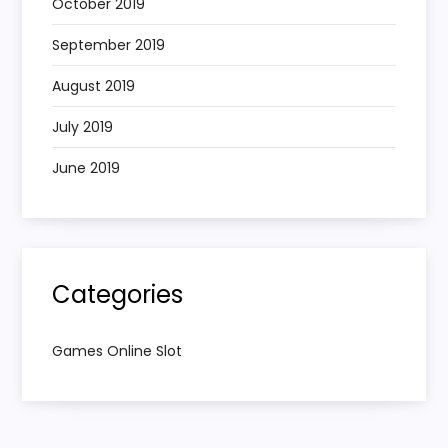
October 2019
September 2019
August 2019
July 2019
June 2019
Categories
Games Online Slot