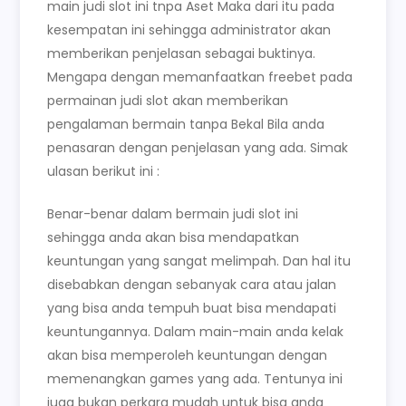
main judi slot ini tnpa Aset Maka dari itu pada
kesempatan ini sehingga administrator akan
memberikan penjelasan sebagai buktinya.
Mengapa dengan memanfaatkan freebet pada
permainan judi slot akan memberikan
pengalaman bermain tanpa Bekal Bila anda
penasaran dengan penjelasan yang ada. Simak
ulasan berikut ini :
Benar-benar dalam bermain judi slot ini
sehingga anda akan bisa mendapatkan
keuntungan yang sangat melimpah. Dan hal itu
disebabkan dengan sebanyak cara atau jalan
yang bisa anda tempuh buat bisa mendapati
keuntungannya. Dalam main-main anda kelak
akan bisa memperoleh keuntungan dengan
memenangkan games yang ada. Tentunya ini
juga bukan perkara mudah untuk bisa anda