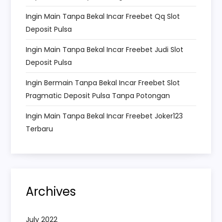
i
Ingin Main Tanpa Bekal Incar Freebet Qq Slot
o
Deposit Pulsa
n
Ingin Main Tanpa Bekal Incar Freebet Judi Slot
Deposit Pulsa
Ingin Bermain Tanpa Bekal Incar Freebet Slot
Pragmatic Deposit Pulsa Tanpa Potongan
Ingin Main Tanpa Bekal Incar Freebet Joker123
Terbaru
Archives
July 2022