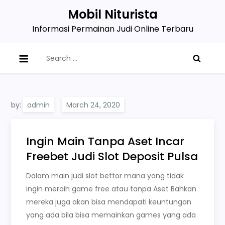
Skip
Mobil Niturista
to
Informasi Permainan Judi Online Terbaru
content
Search
for:
by:
admin
Ingin Main Tanpa Aset Incar
Freebet Judi Slot Deposit Pulsa
Dalam main judi slot bettor mana yang tidak
ingin meraih game free atau tanpa Aset Bahkan
mereka juga akan bisa mendapati keuntungan
yang ada bila bisa memainkan games yang ada