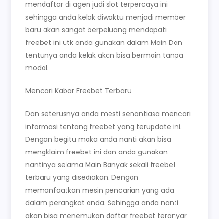
mendaftar di agen judi slot terpercaya ini
sehingga anda kelak diwaktu menjadi member
baru akan sangat berpeluang mendapati
freebet ini utk anda gunakan dalam Main Dan
tentunya anda kelak akan bisa bermain tanpa
modal.
Mencari Kabar Freebet Terbaru
Dan seterusnya anda mesti senantiasa mencari
informasi tentang freebet yang terupdate ini.
Dengan begitu maka anda nanti akan bisa
mengklaim freebet ini dan anda gunakan
nantinya selama Main Banyak sekali freebet
terbaru yang disediakan. Dengan
memanfaatkan mesin pencarian yang ada
dalam perangkat anda. Sehingga anda nanti
akan bisa menemukan daftar freebet teranyar