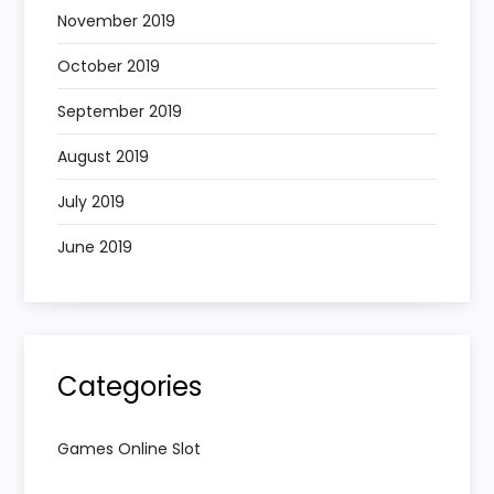
November 2019
October 2019
September 2019
August 2019
July 2019
June 2019
Categories
Games Online Slot