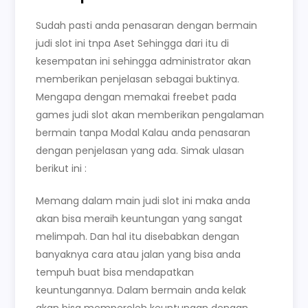
Sudah pasti anda penasaran dengan bermain
judi slot ini tnpa Aset Sehingga dari itu di
kesempatan ini sehingga administrator akan
memberikan penjelasan sebagai buktinya.
Mengapa dengan memakai freebet pada
games judi slot akan memberikan pengalaman
bermain tanpa Modal Kalau anda penasaran
dengan penjelasan yang ada. Simak ulasan
berikut ini :
Memang dalam main judi slot ini maka anda
akan bisa meraih keuntungan yang sangat
melimpah. Dan hal itu disebabkan dengan
banyaknya cara atau jalan yang bisa anda
tempuh buat bisa mendapatkan
keuntungannya. Dalam bermain anda kelak