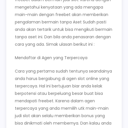
mengetahui kenyataan yang ada mengapa
main-main dengan freebet akan memberikan
pengalaman bermain tanpa Aset Sudah pasti
anda akan tertarik untuk bisa mengikuti bermain
tanpa aset ini. Dan bila anda penasaran dengan
cara yang ada. Simak ulasan berikut ini :
Mendaftar di Agen yang Terpercaya
Cara yang pertama sudah tentunya seandainya
anda harus bergabung di agen slot online yang
terpercaya. Hal ini bertujuan biar anda kelak
berpotensi atau berpeluang besar buat bisa
mendapati freebet. Karena dalam agen
terpercaya yang anda memilih utk main-main
judi slot akan selalu memberikan bonus yang
bisa dinikmati oleh membernya. Dan kalau anda