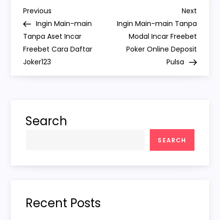
P
Previous
Next
Previous
Next
Post
Post
Ingin Main-main
Ingin Main-main Tanpa
o
Tanpa Aset Incar
Modal Incar Freebet
Freebet Cara Daftar
Poker Online Deposit
s
Joker123
Pulsa
t
n
Search
a
SEARCH
v
i
g
Recent Posts