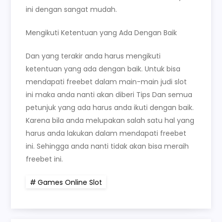
ini dengan sangat mudah.
Mengikuti Ketentuan yang Ada Dengan Baik
Dan yang terakir anda harus mengikuti
ketentuan yang ada dengan baik. Untuk bisa
mendapati freebet dalam main-main judi slot
ini maka anda nanti akan diberi Tips Dan semua
petunjuk yang ada harus anda ikuti dengan baik.
Karena bila anda melupakan salah satu hal yang
harus anda lakukan dalam mendapati freebet
ini. Sehingga anda nanti tidak akan bisa meraih
freebet ini.
Games Online Slot