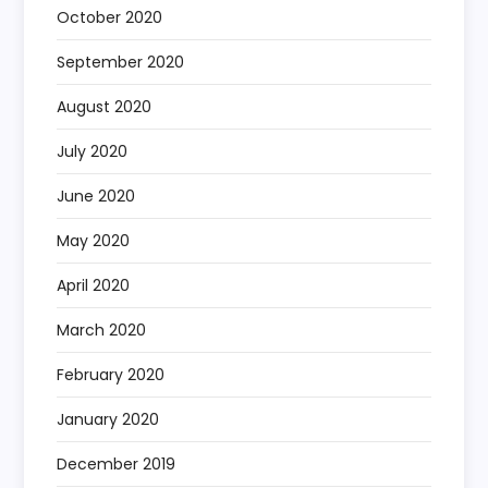
October 2020
September 2020
August 2020
July 2020
June 2020
May 2020
April 2020
March 2020
February 2020
January 2020
December 2019