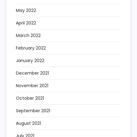
May 2022
April 2022
March 2022
February 2022
January 2022
December 2021
November 2021
October 2021
September 2021
August 2021
July 2021