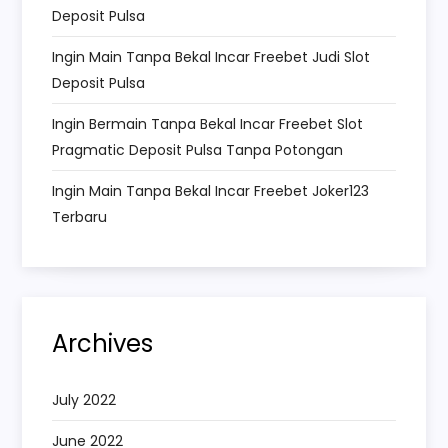
i
Deposit Pulsa
o
Ingin Main Tanpa Bekal Incar Freebet Judi Slot
n
Deposit Pulsa
Ingin Bermain Tanpa Bekal Incar Freebet Slot
Pragmatic Deposit Pulsa Tanpa Potongan
Ingin Main Tanpa Bekal Incar Freebet Joker123
Terbaru
Archives
July 2022
June 2022