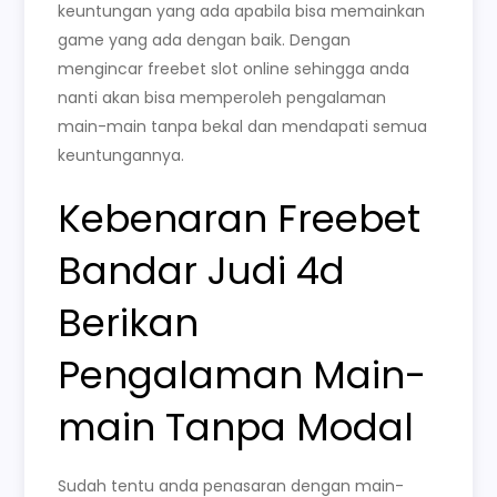
keuntungan yang ada apabila bisa memainkan
game yang ada dengan baik. Dengan
mengincar freebet slot online sehingga anda
nanti akan bisa memperoleh pengalaman
main-main tanpa bekal dan mendapati semua
keuntungannya.
Kebenaran Freebet
Bandar Judi 4d
Berikan
Pengalaman Main-
main Tanpa Modal
Sudah tentu anda penasaran dengan main-