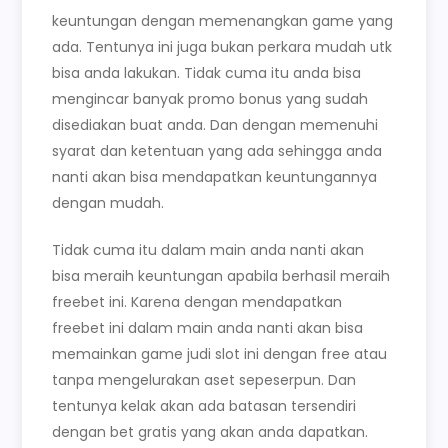
keuntungan dengan memenangkan game yang
ada. Tentunya ini juga bukan perkara mudah utk
bisa anda lakukan. Tidak cuma itu anda bisa
mengincar banyak promo bonus yang sudah
disediakan buat anda. Dan dengan memenuhi
syarat dan ketentuan yang ada sehingga anda
nanti akan bisa mendapatkan keuntungannya
dengan mudah.
Tidak cuma itu dalam main anda nanti akan
bisa meraih keuntungan apabila berhasil meraih
freebet ini. Karena dengan mendapatkan
freebet ini dalam main anda nanti akan bisa
memainkan game judi slot ini dengan free atau
tanpa mengelurakan aset sepeserpun. Dan
tentunya kelak akan ada batasan tersendiri
dengan bet gratis yang akan anda dapatkan.