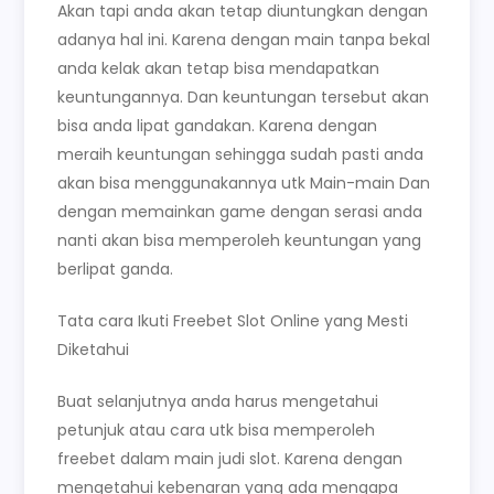
Akan tapi anda akan tetap diuntungkan dengan
adanya hal ini. Karena dengan main tanpa bekal
anda kelak akan tetap bisa mendapatkan
keuntungannya. Dan keuntungan tersebut akan
bisa anda lipat gandakan. Karena dengan
meraih keuntungan sehingga sudah pasti anda
akan bisa menggunakannya utk Main-main Dan
dengan memainkan game dengan serasi anda
nanti akan bisa memperoleh keuntungan yang
berlipat ganda.
Tata cara Ikuti Freebet Slot Online yang Mesti
Diketahui
Buat selanjutnya anda harus mengetahui
petunjuk atau cara utk bisa memperoleh
freebet dalam main judi slot. Karena dengan
mengetahui kebenaran yang ada mengapa