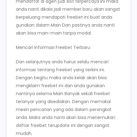
mendaftar di agen judi slot terpercaya ini maka
anda nanti dikala jadi member baru akan sangat
berpeluang mendapati freebet ini buat anda
gunakan dalam Main Dan pastinya anda nanti
akan bisa main-main tanpa modal.
Mencari Informasi Freebet Terbaru
Dan selanjutnya anda harus selalu mencari
informasi tentang freebet yang terkini ini.
Dengan begitu maka anda kelak akan bisa
mengklaim freebet ini dan anda gunakan
nantinya selama Main Banyak sekali freebet
teranyar yang disediakan. Dengan memakai
mesin pencarian yang ada dalam perangkat
anda. Maka anda nanti akan bisa menemukan
daftar freebet terupdate ini dengan sangat
mudah.