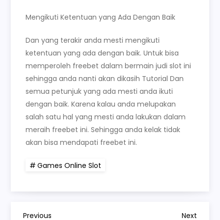
Mengikuti Ketentuan yang Ada Dengan Baik
Dan yang terakir anda mesti mengikuti
ketentuan yang ada dengan baik. Untuk bisa
memperoleh freebet dalam bermain judi slot ini
sehingga anda nanti akan dikasih Tutorial Dan
semua petunjuk yang ada mesti anda ikuti
dengan baik. Karena kalau anda melupakan
salah satu hal yang mesti anda lakukan dalam
meraih freebet ini. Sehingga anda kelak tidak
akan bisa mendapati freebet ini.
Games Online Slot
Previous
Next
Previous
Next