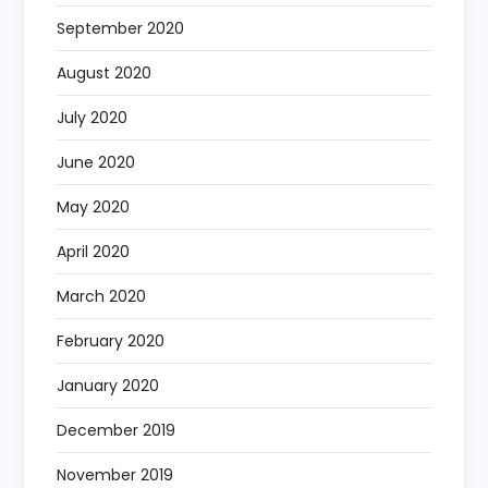
September 2020
August 2020
July 2020
June 2020
May 2020
April 2020
March 2020
February 2020
January 2020
December 2019
November 2019