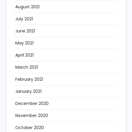
August 2021
July 2021
June 2021
May 2021
April 2021
March 2021
February 2021
January 2021
December 2020
November 2020
October 2020