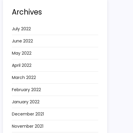
Archives
July 2022
June 2022
May 2022
April 2022
March 2022
February 2022
January 2022
December 2021
November 2021