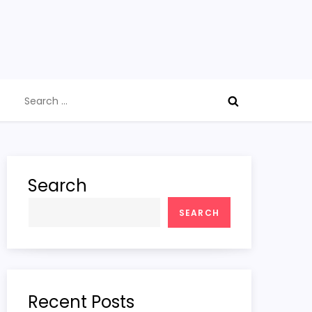
Search
for:
Search
SEARCH
Recent Posts