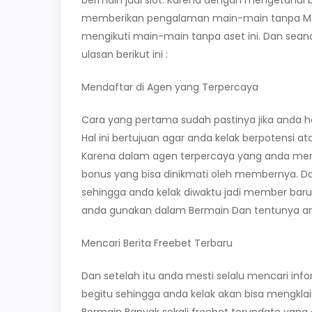
bermain judi slot. Karena dengan mengetahui
memberikan pengalaman main-main tanpa Modal
mengikuti main-main tanpa aset ini. Dan sea
ulasan berikut ini :
Mendaftar di Agen yang Terpercaya
Cara yang pertama sudah pastinya jika anda ha
Hal ini bertujuan agar anda kelak berpotensi 
Karena dalam agen terpercaya yang anda memi
bonus yang bisa dinikmati oleh membernya. Dan
sehingga anda kelak diwaktu jadi member baru
anda gunakan dalam Bermain Dan tentunya an
Mencari Berita Freebet Terbaru
Dan setelah itu anda mesti selalu mencari inf
begitu sehingga anda kelak akan bisa mengkla