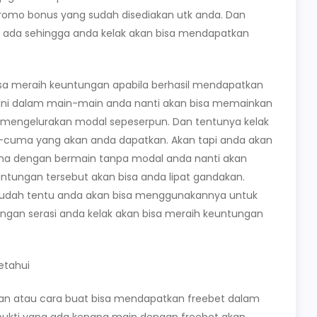
promo bonus yang sudah disediakan utk anda. Dan
ada sehingga anda kelak akan bisa mendapatkan
isa meraih keuntungan apabila berhasil mendapatkan
t ini dalam main-main anda nanti akan bisa memainkan
pa mengelurakan modal sepeserpun. Dan tentunya kelak
a-cuma yang akan anda dapatkan. Akan tapi anda akan
rena dengan bermain tanpa modal anda nanti akan
tungan tersebut akan bisa anda lipat gandakan.
sudah tentu anda akan bisa menggunakannya untuk
an serasi anda kelak akan bisa meraih keuntungan
ketahui
an atau cara buat bisa mendapatkan freebet dalam