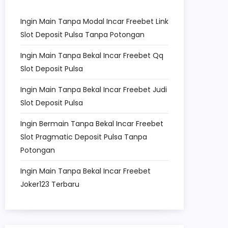
Ingin Main Tanpa Modal Incar Freebet Link
Slot Deposit Pulsa Tanpa Potongan
Ingin Main Tanpa Bekal Incar Freebet Qq
Slot Deposit Pulsa
Ingin Main Tanpa Bekal Incar Freebet Judi
Slot Deposit Pulsa
Ingin Bermain Tanpa Bekal Incar Freebet
Slot Pragmatic Deposit Pulsa Tanpa
Potongan
Ingin Main Tanpa Bekal Incar Freebet
Joker123 Terbaru