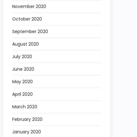
November 2020
October 2020
September 2020
August 2020
July 2020
June 2020
May 2020
April 2020
March 2020
February 2020
January 2020