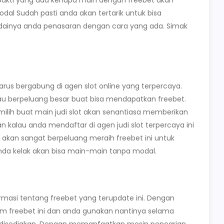
 bukti yang ada kenapa main dengan freebet akan
 Sudah pasti anda akan tertarik untuk bisa
ndainya anda penasaran dengan cara yang ada. Simak
rus bergabung di agen slot online yang terpercaya.
atau berpeluang besar buat bisa mendapatkan freebet.
lih buat main judi slot akan senantiasa memberikan
 kalau anda mendaftar di agen judi slot terpercaya ini
 akan sangat berpeluang meraih freebet ini untuk
da kelak akan bisa main-main tanpa modal.
ormasi tentang freebet yang terupdate ini. Dengan
im freebet ini dan anda gunakan nantinya selama