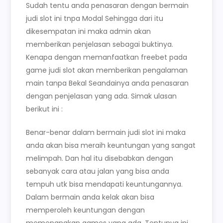
Sudah tentu anda penasaran dengan bermain
judi slot ini tnpa Modal Sehingga dari itu
dikesempatan ini maka admin akan
memberikan penjelasan sebagai buktinya.
Kenapa dengan memanfaatkan freebet pada
game judi slot akan memberikan pengalaman
main tanpa Bekal Seandainya anda penasaran
dengan penjelasan yang ada. Simak ulasan
berikut ini :
Benar-benar dalam bermain judi slot ini maka
anda akan bisa meraih keuntungan yang sangat
melimpah. Dan hal itu disebabkan dengan
sebanyak cara atau jalan yang bisa anda
tempuh utk bisa mendapati keuntungannya.
Dalam bermain anda kelak akan bisa
memperoleh keuntungan dengan