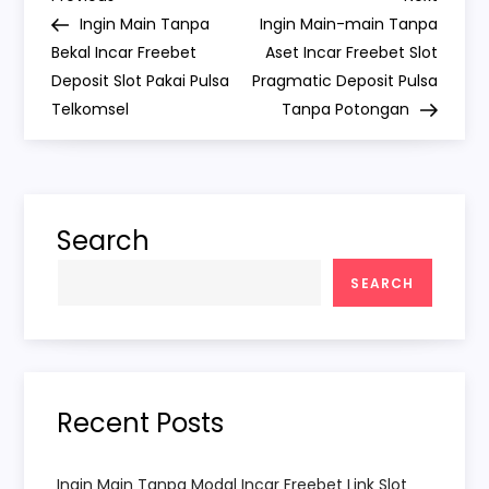
P
Post
Post
Ingin Main Tanpa
Ingin Main-main Tanpa
o
Bekal Incar Freebet
Aset Incar Freebet Slot
Deposit Slot Pakai Pulsa
Pragmatic Deposit Pulsa
s
Telkomsel
Tanpa Potongan
t
n
Search
a
SEARCH
v
i
g
Recent Posts
a
Ingin Main Tanpa Modal Incar Freebet Link Slot