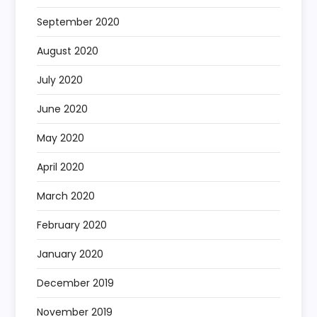
September 2020
August 2020
July 2020
June 2020
May 2020
April 2020
March 2020
February 2020
January 2020
December 2019
November 2019