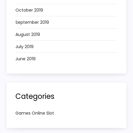
October 2019
September 2019
August 2019
July 2019
June 2019
Categories
Games Online Slot