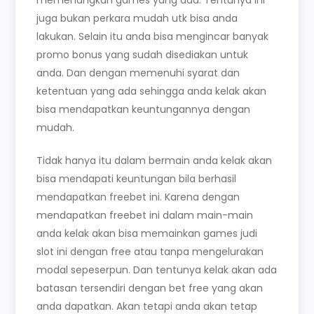
memenangkan games yang ada. Tentunya ini
juga bukan perkara mudah utk bisa anda
lakukan. Selain itu anda bisa mengincar banyak
promo bonus yang sudah disediakan untuk
anda. Dan dengan memenuhi syarat dan
ketentuan yang ada sehingga anda kelak akan
bisa mendapatkan keuntungannya dengan
mudah.
Tidak hanya itu dalam bermain anda kelak akan
bisa mendapati keuntungan bila berhasil
mendapatkan freebet ini. Karena dengan
mendapatkan freebet ini dalam main-main
anda kelak akan bisa memainkan games judi
slot ini dengan free atau tanpa mengelurakan
modal sepeserpun. Dan tentunya kelak akan ada
batasan tersendiri dengan bet free yang akan
anda dapatkan. Akan tetapi anda akan tetap