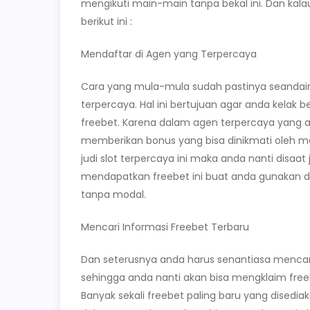
mengikuti main-main tanpa bekal ini. Dan kal
berikut ini :
Mendaftar di Agen yang Terpercaya
Cara yang mula-mula sudah pastinya seandain
terpercaya. Hal ini bertujuan agar anda kelak
freebet. Karena dalam agen terpercaya yang an
memberikan bonus yang bisa dinikmati oleh 
judi slot terpercaya ini maka anda nanti disa
mendapatkan freebet ini buat anda gunakan d
tanpa modal.
Mencari Informasi Freebet Terbaru
Dan seterusnya anda harus senantiasa mencari 
sehingga anda nanti akan bisa mengklaim fre
Banyak sekali freebet paling baru yang dised