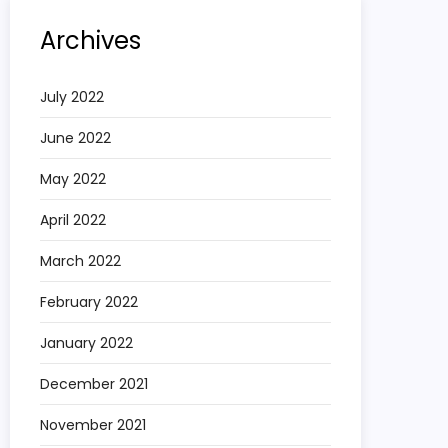
Archives
July 2022
June 2022
May 2022
April 2022
March 2022
February 2022
January 2022
December 2021
November 2021