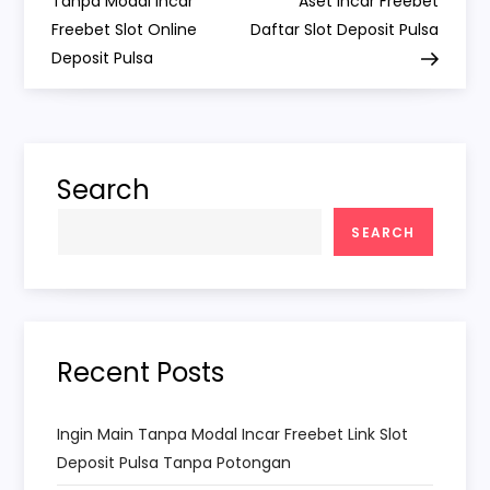
o
Tanpa Modal Incar
Aset Incar Freebet
Freebet Slot Online
Daftar Slot Deposit Pulsa
s
Deposit Pulsa
t
n
Search
a
SEARCH
v
i
g
Recent Posts
a
Ingin Main Tanpa Modal Incar Freebet Link Slot
t
Deposit Pulsa Tanpa Potongan