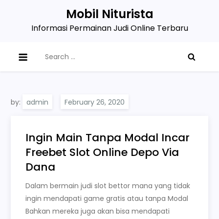
Skip
Mobil Niturista
to
Informasi Permainan Judi Online Terbaru
content
Search
for:
by:
admin
Ingin Main Tanpa Modal Incar
Freebet Slot Online Depo Via
Dana
Dalam bermain judi slot bettor mana yang tidak
ingin mendapati game gratis atau tanpa Modal
Bahkan mereka juga akan bisa mendapati