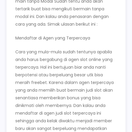
main tanpa Modal Sudah tentu anda akan
tertarik buat bisa mengikuti bermain tanpa
modal ini. Dan kalau anda penasaran dengan
cara yang ada. Simak ulasan berikut ini :
Mendaftar di Agen yang Terpercaya
Cara yang mula-mula sudah tentunya apabila
anda harus bergabung di agen slot online yang
terpercaya. Hal ini bertujuan biar anda nanti
berpotensi atau berpeluang besar utk bisa
meraih freebet. Karena dalam agen terpercaya
yang anda memilih buat bermain judi slot akan
senantiasa memberikan bonus yang bisa
dinikmati oleh membernya. Dan kalau anda
mendaftar di agen judi slot terpercaya ini
sehingga anda kelak diwaktu menjadi member
baru akan sangat berpeluang mendapatkan