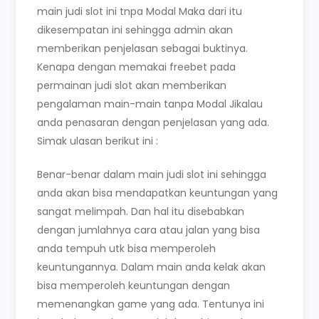
main judi slot ini tnpa Modal Maka dari itu
dikesempatan ini sehingga admin akan
memberikan penjelasan sebagai buktinya.
Kenapa dengan memakai freebet pada
permainan judi slot akan memberikan
pengalaman main-main tanpa Modal Jikalau
anda penasaran dengan penjelasan yang ada.
Simak ulasan berikut ini :
Benar-benar dalam main judi slot ini sehingga
anda akan bisa mendapatkan keuntungan yang
sangat melimpah. Dan hal itu disebabkan
dengan jumlahnya cara atau jalan yang bisa
anda tempuh utk bisa memperoleh
keuntungannya. Dalam main anda kelak akan
bisa memperoleh keuntungan dengan
memenangkan game yang ada. Tentunya ini