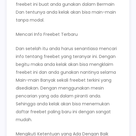
freebet ini buat anda gunakan dalam Bermain
Dan tentunya anda kelak akan bisa main-main
tanpa modal.
Mencari Info Freebet Terbaru
Dan setelah itu anda harus senantiasa mencari
info tentang freebet yang teranyar ini. Dengan
begitu maka anda kelak akan bisa mengklaim
freebet ini dan anda gunakan nantinya selama
Main-main Banyak sekali freebet terkini yang
disediakan. Dengan menggunakan mesin
pencarian yang ada dalam piranti anda.
Sehingga anda kelak akan bisa menemukan
daftar freebet paling baru ini dengan sangat
mudah.
Mengikuti Ketentuan yang Ada Dengan Baik