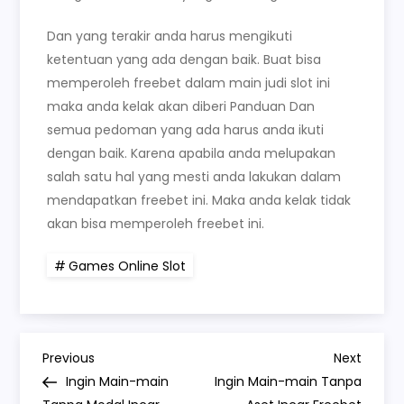
Dan yang terakir anda harus mengikuti
ketentuan yang ada dengan baik. Buat bisa
memperoleh freebet dalam main judi slot ini
maka anda kelak akan diberi Panduan Dan
semua pedoman yang ada harus anda ikuti
dengan baik. Karena apabila anda melupakan
salah satu hal yang mesti anda lakukan dalam
mendapatkan freebet ini. Maka anda kelak tidak
akan bisa memperoleh freebet ini.
Games Online Slot
P
Previous
Next
Previous
Next
Post
Post
Ingin Main-main
Ingin Main-main Tanpa