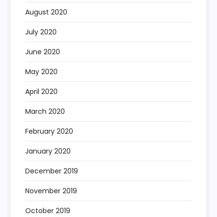
August 2020
July 2020
June 2020
May 2020
April 2020
March 2020
February 2020
January 2020
December 2019
November 2019
October 2019