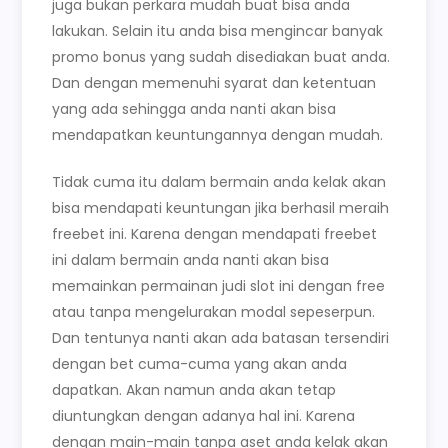
juga bukan perkara mudah buat bisa anda
lakukan. Selain itu anda bisa mengincar banyak
promo bonus yang sudah disediakan buat anda.
Dan dengan memenuhi syarat dan ketentuan
yang ada sehingga anda nanti akan bisa
mendapatkan keuntungannya dengan mudah.
Tidak cuma itu dalam bermain anda kelak akan
bisa mendapati keuntungan jika berhasil meraih
freebet ini. Karena dengan mendapati freebet
ini dalam bermain anda nanti akan bisa
memainkan permainan judi slot ini dengan free
atau tanpa mengelurakan modal sepeserpun.
Dan tentunya nanti akan ada batasan tersendiri
dengan bet cuma-cuma yang akan anda
dapatkan. Akan namun anda akan tetap
diuntungkan dengan adanya hal ini. Karena
dengan main-main tanpa aset anda kelak akan