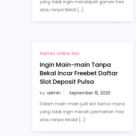
yang tidak ingin mendapati games free
atau tanpa Bekal […]
Games Online Slot
Ingin Main-main Tanpa
Bekal Incar Freebet Daftar
Slot Deposit Pulsa
by:
admin
Dalam main-main judi slot bettor mana
yang tidak ingin meraih permainan free
atau tanpa Modal […]