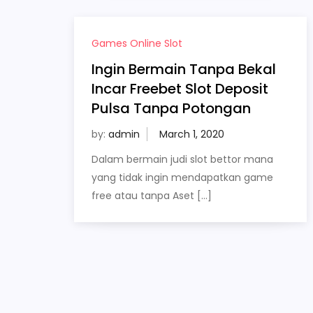
Games Online Slot
Ingin Bermain Tanpa Bekal
Incar Freebet Slot Deposit
Pulsa Tanpa Potongan
by:
admin
Dalam bermain judi slot bettor mana
yang tidak ingin mendapatkan game
free atau tanpa Aset […]