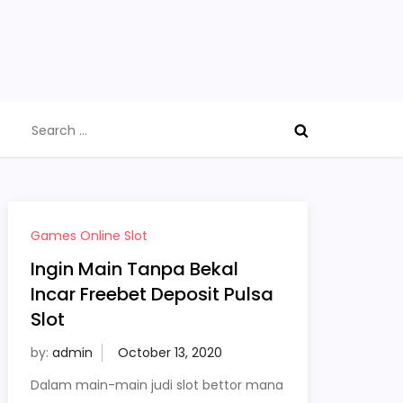
Search
for:
Games Online Slot
Ingin Main Tanpa Bekal
Incar Freebet Deposit Pulsa
Slot
by:
admin
Dalam main-main judi slot bettor mana