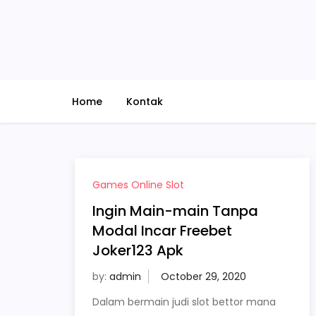
Skip
to
content
Home
Kontak
Games Online Slot
Ingin Main-main Tanpa
Modal Incar Freebet
Joker123 Apk
by:
admin
Dalam bermain judi slot bettor mana